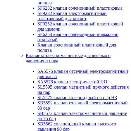
полива
SF6232 клапан соленоидный пластиковые
SF9232 клапан электромагнитный
пластиковый для кислот
SF9252 клапан соленоидный пластиковый
для щелочи
SF6254 клапан соленоидный нормально
открытый
Клапан соленоидный пластиковый для
полива
Клапаны электромагнитные для высокого
давления и пара
SA5576 клапан отсечный электромагнитный
для масла
SA5578 клапан электрический НО
SL5595 клапан магнитный прямого действия
на пар
SL5575 клапан соленоидный на пар НЗ
SB5592 клапан отсечный электромагнитный
60 бар
SB5572 клапан электромагнитный давление
до 75 бар
SB5562 соленоидный клапан высокого
давления 90 бар