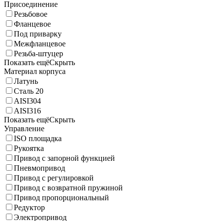
Присоединение
Резьбовое
Фланцевое
Под приварку
Межфланцевое
Резьба-штуцер
Показать ещё
Скрыть
Материал корпуса
Латунь
Сталь 20
AISI304
AISI316
Показать ещё
Скрыть
Управление
ISO площадка
Рукоятка
Привод с запорной функцией
Пневмопривод
Привод с регулировкой
Привод с возвратной пружиной
Привод пропорциональный
Редуктор
Электропривод