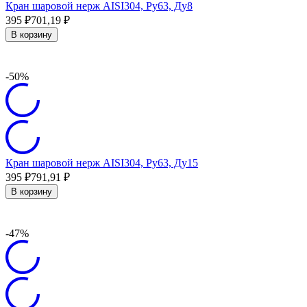
Кран шаровой нерж AISI304, Ру63, Ду8
395
₽
701,19
₽
В корзину
-50%
Кран шаровой нерж AISI304, Ру63, Ду15
395
₽
791,91
₽
В корзину
-47%