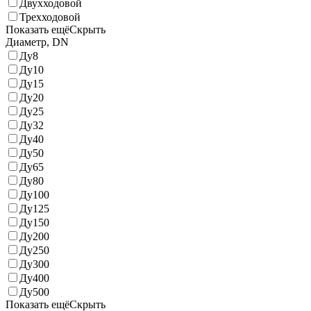
Двухходовой
Трехходовой
Показать ещё
Скрыть
Диаметр, DN
Ду8
Ду10
Ду15
Ду20
Ду25
Ду32
Ду40
Ду50
Ду65
Ду80
Ду100
Ду125
Ду150
Ду200
Ду250
Ду300
Ду400
Ду500
Показать ещё
Скрыть