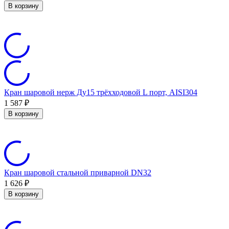
В корзину
Кран шаровой нерж Ду15 трёхходовой L порт, AISI304
1 587
₽
В корзину
Кран шаровой стальной приварной DN32
1 626
₽
В корзину