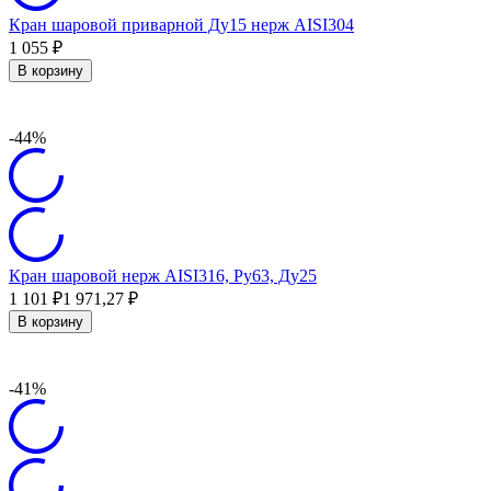
Кран шаровой приварной Ду15 нерж AISI304
1 055
₽
В корзину
-44%
Кран шаровой нерж AISI316, Ру63, Ду25
1 101
₽
1 971,27
₽
В корзину
-41%