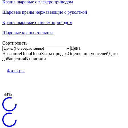
Краны шаровые с электроприводом
Шаровые краны нержавеющие с рукояткой
Краны шаровые с пневмоприводом
Шаровые краны стальные
Сортировать:
Цена
Название
Цена
Цена
Хиты продаж
Оценка
покупателей
Дата
добавления
В наличии
Фильтры
-44%