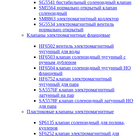
SG5541 бистабильный соленоидный клапан
SM5564 нормально открытый клапан
соленоидный
SM8863 электромагнитный коллектор
SG5534 электромагнитный вентиль
нормально открытый
Клапаны электромагнитные фланцевые
HF6502 вентиль электромагнитный
чугунный для воды
HF6503 клапан соленоидный чугунный с
ручным дублером
HF6504 клапан соленоидный чугунный НО
фланцевый
HF6752 клапан электромагнитный
чугунный для пара
SA5576F клапан электромагнитный
латунный на пар
SA5578F клапан соленоидный латунный НО
для пара
Пластиковые клапаны электромагнитные
SP6135 клапан соленоидный для полива,
куллеров
SF6252 клапан электромагнитный для