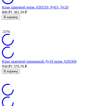
Кран шаровой нерж AISI316, Ру63, Ду20
800
₽
1 381,59
₽
В корзину
-31%
Кран шаровой приварной Ду10 нерж AISI304
958
₽
1 379,70
₽
В корзину