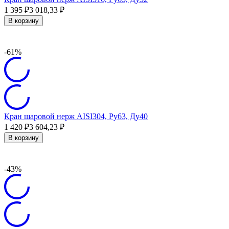
1 395
₽
3 018,33
₽
В корзину
-61%
Кран шаровой нерж AISI304, Ру63, Ду40
1 420
₽
3 604,23
₽
В корзину
-43%