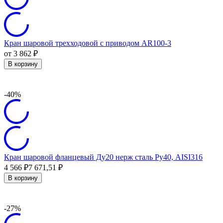
Кран шаровой трехходовой с приводом AR100-3
от 3 862
₽
В корзину
-40%
Кран шаровой фланцевый Ду20 нерж сталь Ру40, AISI316
4 566
₽
7 671,51
₽
В корзину
-27%