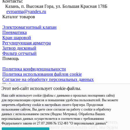
Контакты:
Казань, п. Высокая Гора, ул. Большая Красная 178Б
evroarma@yandex.ru
Каталог товаров
Электромагнитный клапан
Пневматика
Кран шаровой
Регулирующая арматура
Затвор дисковый
Фильтр сетчатый
Помощь
Политика конфиденциальности
Политика использования файлов cookie
Согласие на обработку персональных данных
Информация
Этот веб-сайт использует cookie-файлы.
Shop-Script
Наш сайт использует cookie (файлы с данными о прошлых посещениях сайта)
Блог
для персонализации сервисов и повышения удобства пользователей. Вы можете
запретить обработку cookie в настройках своего браузера. Продолжая
Политика персональных данных
пользование сайтом, Вы даете свое согласие на работу с cookie и обработку
Карта сайта
данных с использованием систем (Яндекс Метрика). Обработка Ваших
Хорошо
персональных данных осуществляется в соответствии с требованиями
Мы сохраняем файлы cookie: это помогает сайту работать
Федерального закона от 27.07.2006 № 152-Ф3 "О персональных данных"
лучше. Если Вы продолжите использовать сайт, мы будем