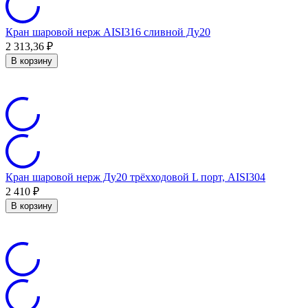
Кран шаровой нерж AISI316 сливной Ду20
2 313,36
₽
В корзину
Кран шаровой нерж Ду20 трёхходовой L порт, AISI304
2 410
₽
В корзину