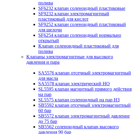
полива
SF6232 клапан соленоидный пластиковые
SF9232 клапан электромагнитный
пластиковый для кислот
SF9252 клапан соленоидный пластиковый
для щелочи
SF6254 клапан соленоидный нормально
открытый
Клапан соленоидный пластиковый для
полива
Клапаны электромагнитные для высокого
давления и пара
SA5576 клапан отсечный электромагнитный
для масла
SA5578 клапан электрический НО
SL5595 клапан магнитный прямого действия
на пар
SL5575 клапан соленоидный на пар НЗ
SB5592 клапан отсечный электромагнитный
60 бар
SB5572 клапан электромагнитный давление
до 75 бар
SB5562 соленоидный клапан высокого
давления 90 бар