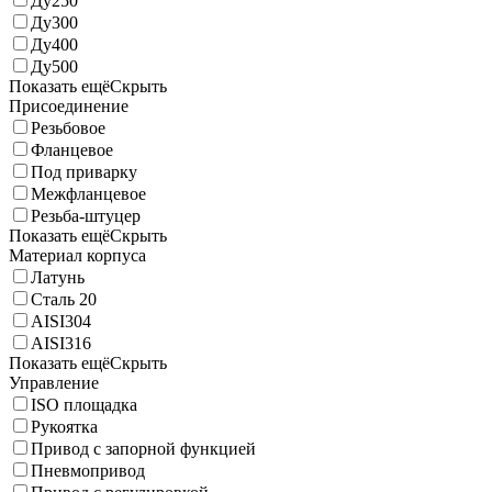
Ду250
Ду300
Ду400
Ду500
Показать ещё
Скрыть
Присоединение
Резьбовое
Фланцевое
Под приварку
Межфланцевое
Резьба-штуцер
Показать ещё
Скрыть
Материал корпуса
Латунь
Сталь 20
AISI304
AISI316
Показать ещё
Скрыть
Управление
ISO площадка
Рукоятка
Привод с запорной функцией
Пневмопривод