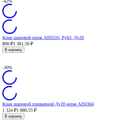
-42%
Кран шаровой нерж AISI316, Ру63, Ду20
800
₽
1 381,59
₽
В корзину
-30%
Кран шаровой приварной Ду20 нерж AISI304
1 324
₽
1 880,55
₽
В корзину