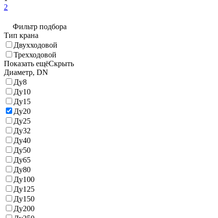
2
Фильтр подбора
Тип крана
Двухходовой
Трехходовой
Показать ещё
Скрыть
Диаметр, DN
Ду8
Ду10
Ду15
Ду20
Ду25
Ду32
Ду40
Ду50
Ду65
Ду80
Ду100
Ду125
Ду150
Ду200