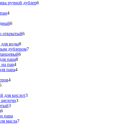
ива ручной дублер
6
апан
4
идный
6
о открытый
6
 для воды
8
ным дублером
7
ланцевый
6
для пара
8
 на пар
4
ля пара
4
еров
4
6
й для кислот
3
я щелочи
3
ытый
3
а
6
и пара
ля масла
7