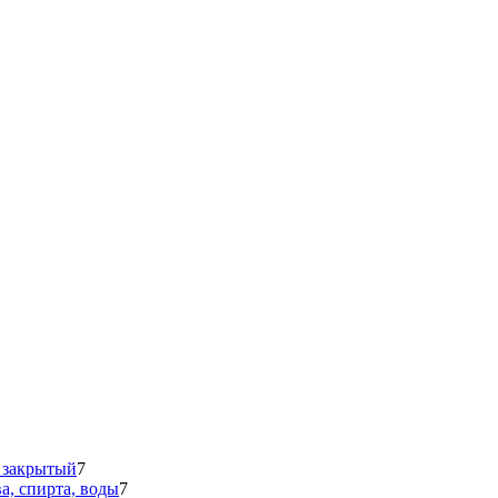
 закрытый
7
а, спирта, воды
7