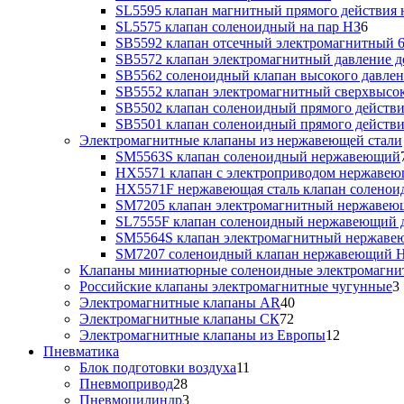
SL5595 клапан магнитный прямого действия 
SL5575 клапан соленоидный на пар НЗ
6
SB5592 клапан отсечный электромагнитный 6
SB5572 клапан электромагнитный давление до
SB5562 соленоидный клапан высокого давлен
SB5552 клапан электромагнитный сверхвысоко
SB5502 клапан соленоидный прямого действия
SB5501 клапан соленоидный прямого действия
Электромагнитные клапаны из нержавеющей стали
SM5563S клапан соленоидный нержавеющий
HX5571 клапан с электроприводом нержаве
HX5571F нержавеющая сталь клапан солено
SM7205 клапан электромагнитный нержаве
SL7555F клапан соленоидный нержавеющий д
SM5564S клапан электромагнитный нержав
SM7207 соленоидный клапан нержавеющий 
Клапаны миниатюрные соленоидные электромагни
Российские клапаны электромагнитные чугунные
3
Электромагнитные клапаны AR
40
Электромагнитные клапаны СК
72
Электромагнитные клапаны из Европы
12
Пневматика
Блок подготовки воздуха
11
Пневмопривод
28
Пневмоцилиндр
3