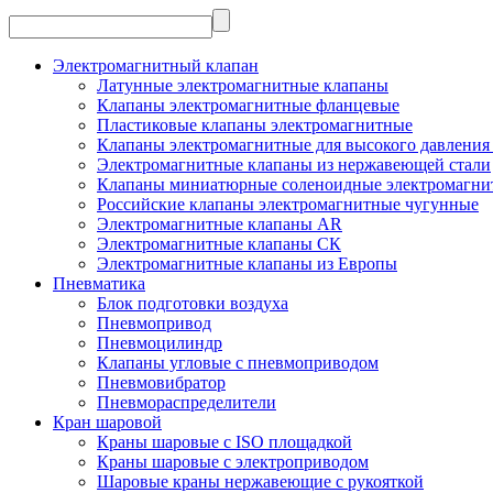
Электромагнитный клапан
Латунные электромагнитные клапаны
Клапаны электромагнитные фланцевые
Пластиковые клапаны электромагнитные
Клапаны электромагнитные для высокого давления 
Электромагнитные клапаны из нержавеющей стали
Клапаны миниатюрные соленоидные электромагни
Российские клапаны электромагнитные чугунные
Электромагнитные клапаны AR
Электромагнитные клапаны СК
Электромагнитные клапаны из Европы
Пневматика
Блок подготовки воздуха
Пневмопривод
Пневмоцилиндр
Клапаны угловые с пневмоприводом
Пневмовибратор
Пневмораспределители
Кран шаровой
Краны шаровые с ISO площадкой
Краны шаровые с электроприводом
Шаровые краны нержавеющие с рукояткой