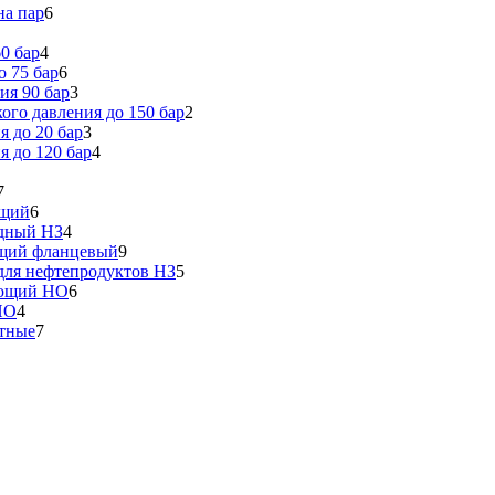
на пар
6
0 бар
4
 75 бар
6
ия 90 бар
3
го давления до 150 бар
2
 до 20 бар
3
 до 120 бар
4
7
ющий
6
идный НЗ
4
ющий фланцевый
9
ля нефтепродуктов НЗ
5
еющий НО
6
НО
4
тные
7