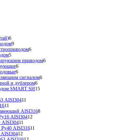
тай)
6
водом
9
ктроприводом
6
одом
5
улирующим приводом
6
ирующие
6
ходовые
6
вляющим сигналом
6
иной и дублером
6
водом SMART SH
15
3 AISI304
11
16
11
жавеющий AISI316
8
у16 AISI304
12
 AISI304
11
 Ру40 AISI316
11
 AISI304
12
63 AISI316
12