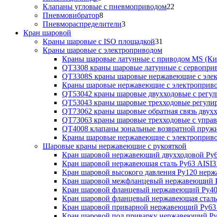
Клапаны угловые с пневмоприводом
22
Пневмовибратор
8
Пневмораспределители
3
Кран шаровой
Краны шаровые с ISO площадкой
31
Краны шаровые с электроприводом
Краны шаровые латунные с приводом MS (Ки
QT3308 краны шаровые латунные с сервопри
QT3308S краны шаровые нержавеющие с эле
Краны шаровые нержавеющие с электроприв
QT53042 краны шаровые двухходовые с рег
QT53043 краны шаровые трехходовые регул
QT73062 краны шаровые обратная связь двух
QT73063 краны шаровые трехходовые с упра
QT4008 клапаны зональные возвратной пруж
Краны шаровые нержавеющие с электропри
Шаровые краны нержавеющие с рукояткой
Кран шаровой нержавеющий двухходовой Ру6
Кран шаровой нержавеющая сталь Ру63 AISI3
Кран шаровой высокого давления Ру120 нер
Кран шаровой межфланцевый нержавеющий Р
Кран шаровой фланцевый нержавеющий Ру40
Кран шаровой фланцевый нержавеющая сталь
Кран шаровой приварной нержавеющий Ру63
Кран шаровой под приварку нержавеющий Ру