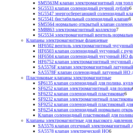
SM5563M клапан электромагнитный для топл
SG5533 клапан соленоидный ручной дублёр
6
SG5547 энергосберегающий соленоидный кл
SG5541 бистабильный соленоидный клапан
6
SM5564 нормально открытый клапан солено
SM8863 электромагнитный коллектор
7
SG5534 электромагнитный вентиль нормальн
Клапаны электромагнитные фланцевые
HF6502 вентиль электромагнитный чугунный
HF6503 клапан соленоидный чугунный с руч
HF6504 клапан соленоидный чугунный НО ф
HF6752 клапан электромагнитный чугунный 
SA5576F клапан электромагнитный латунный
SA5578F клапан соленоидный латунный НО д
Пластиковые клапаны электромагнитные
SP6135 клапан соленоидный для полива, кулл
SF6252 клапан электромагнитный для полива
SF6232 клапан соленоидный пластиковые
6
SF9232 клапан электромагнитный пластиковы
SF9252 клапан соленоидный пластиковый дл
SF6254 клапан соленоидный нормально откр
Клапан соленоидный пластиковый для полив
Клапаны электромагнитные для высокого давления 
SA5576 клапан отсечный электромагнитный д
SA5578 клапан электрический НО
6