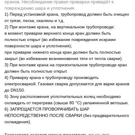
кранов. Несоблюдение правил приварки приведёт к
повреждению шара и уплотнения.
1) Перед установкой крана, трубопровод должен быть очищен
от грязи, песка, окалины и т.д.
2) При монтаже крана, на вертикальном трубопроводе:
в момент приварки верхнего конца кран должен быть
полностью открыт (во избежание повреждения искрами
поверхности шара и уплотнения);
при приварке нижнего конца кран должен быть полностью
закрыт (во избежание возникновения тяги от тепла сварки).
3) При монтаже крана на горизонтальном трубопроводе кран
должен быть полностью открыт.
4) Приварку крана к трубопроводу производить
электросваркой. Газовая сварка допускается для варки кранов
до DN150.
5) Зону расположения уплотнительных колец необходимо
охлаждать от перегрева (свыше 80 °C) увлажненной ветошью.
6) ЗАПРЕЩАЕТСЯ ПРОВОРАЧИВАТЬ ШАР
НЕПОСРЕДСТВЕННО ПОСЛЕ СВАРКИ (без предварительного
охлаждения).
Техпаспорт изделия можно посмотреть
по ссылке
.