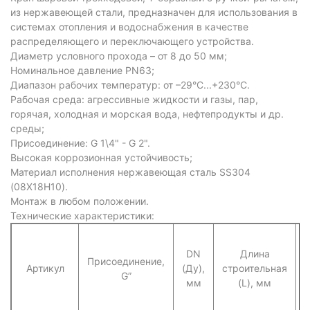
из нержавеющей стали, предназначен для использования в
системах отопления и водоснабжения в качестве
распределяющего и переключающего устройства.
Диаметр условного прохода – от 8 до 50 мм;
Номинальное давление PN63;
Диапазон рабочих температур: от –29°C...+230°C.
Рабочая среда: агрессивные жидкости и газы, пар,
горячая, холодная и морская вода, нефтепродукты и др.
среды;
Присоединение: G 1\4" - G 2".
Высокая коррозионная устойчивость;
Материал исполнения нержавеющая сталь SS304
(08Х18Н10).
Монтаж в любом положении.
Технические характеристики:
DN
Длина
Присоединение,
Артикул
(Ду),
строительная
G”
(
мм
(L), мм