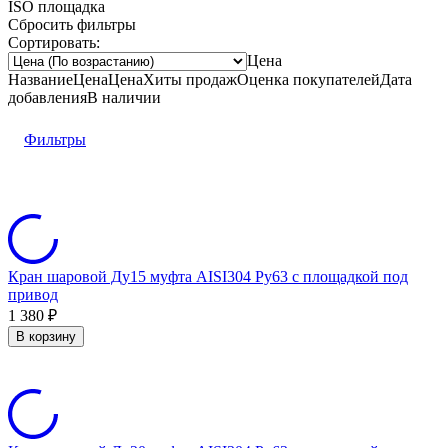
ISO площадка
Сбросить фильтры
Сортировать:
Цена
Название
Цена
Цена
Хиты продаж
Оценка
покупателей
Дата
добавления
В наличии
Фильтры
Кран шаровой Ду15 муфта AISI304 Ру63 с площадкой под
привод
1 380
₽
В корзину