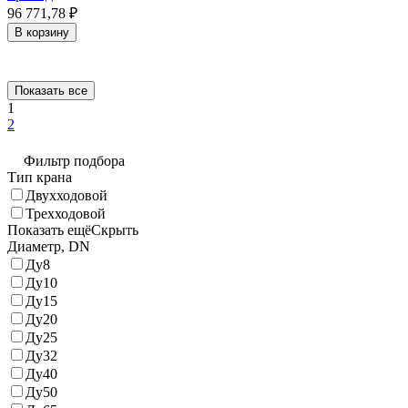
96 771,78
₽
В корзину
Показать все
1
2
Фильтр подбора
Тип крана
Двухходовой
Трехходовой
Показать ещё
Скрыть
Диаметр, DN
Ду8
Ду10
Ду15
Ду20
Ду25
Ду32
Ду40
Ду50