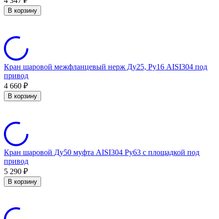
4 347
₽
В корзину
Кран шаровой межфланцевый нерж Ду25, Ру16 AISI304 под
привод
4 660
₽
В корзину
Кран шаровой Ду50 муфта AISI304 Ру63 с площадкой под
привод
5 290
₽
В корзину