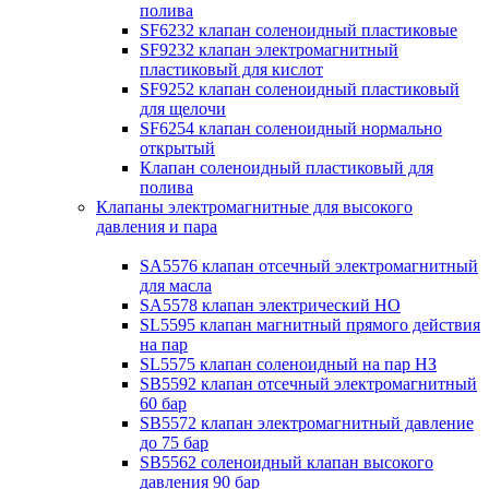
полива
SF6232 клапан соленоидный пластиковые
SF9232 клапан электромагнитный
пластиковый для кислот
SF9252 клапан соленоидный пластиковый
для щелочи
SF6254 клапан соленоидный нормально
открытый
Клапан соленоидный пластиковый для
полива
Клапаны электромагнитные для высокого
давления и пара
SA5576 клапан отсечный электромагнитный
для масла
SA5578 клапан электрический НО
SL5595 клапан магнитный прямого действия
на пар
SL5575 клапан соленоидный на пар НЗ
SB5592 клапан отсечный электромагнитный
60 бар
SB5572 клапан электромагнитный давление
до 75 бар
SB5562 соленоидный клапан высокого
давления 90 бар