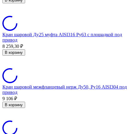
В корзину
Кран шаровой Ду25 муфта AISI316 Ру63 с площадкой под
привод
8 259,30
₽
В корзину
Кран шаровой межфланцевый нерж Ду50, Ру16 AISI304 под
привод
9 106
₽
В корзину