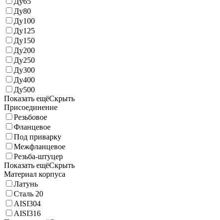
Ду65
Ду80
Ду100
Ду125
Ду150
Ду200
Ду250
Ду300
Ду400
Ду500
Показать ещё
Скрыть
Присоединение
Резьбовое
Фланцевое
Под приварку
Межфланцевое
Резьба-штуцер
Показать ещё
Скрыть
Материал корпуса
Латунь
Сталь 20
AISI304
AISI316