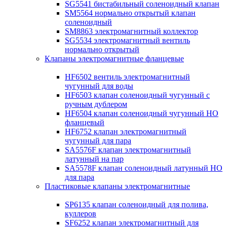
SG5541 бистабильный соленоидный клапан
SM5564 нормально открытый клапан
соленоидный
SM8863 электромагнитный коллектор
SG5534 электромагнитный вентиль
нормально открытый
Клапаны электромагнитные фланцевые
HF6502 вентиль электромагнитный
чугунный для воды
HF6503 клапан соленоидный чугунный с
ручным дублером
HF6504 клапан соленоидный чугунный НО
фланцевый
HF6752 клапан электромагнитный
чугунный для пара
SA5576F клапан электромагнитный
латунный на пар
SA5578F клапан соленоидный латунный НО
для пара
Пластиковые клапаны электромагнитные
SP6135 клапан соленоидный для полива,
куллеров
SF6252 клапан электромагнитный для