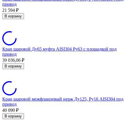
привод
21 594
₽
В корзину
Кран шаровой Ду65 муфта AISI304 Ру63 с площадкой под
привод
39 036,06
₽
В корзину
Кран шаровой межфланцевый нерж Ду125, Ру16 AISI304 под
привод
40 090
₽
В корзину