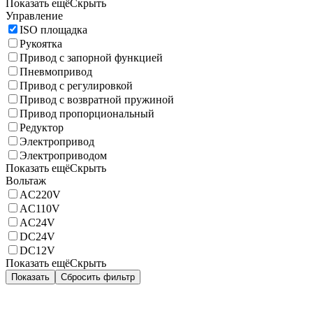
Показать ещё
Скрыть
Управление
ISO площадка
Рукоятка
Привод с запорной функцией
Пневмопривод
Привод с регулировкой
Привод с возвратной пружиной
Привод пропорциональный
Редуктор
Электропривод
Электроприводом
Показать ещё
Скрыть
Вольтаж
AC220V
AC110V
AC24V
DC24V
DC12V
Показать ещё
Скрыть
Показать
Сбросить фильтр