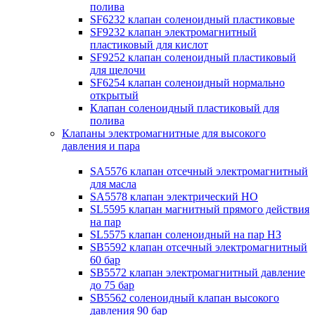
полива
SF6232 клапан соленоидный пластиковые
SF9232 клапан электромагнитный
пластиковый для кислот
SF9252 клапан соленоидный пластиковый
для щелочи
SF6254 клапан соленоидный нормально
открытый
Клапан соленоидный пластиковый для
полива
Клапаны электромагнитные для высокого
давления и пара
SA5576 клапан отсечный электромагнитный
для масла
SA5578 клапан электрический НО
SL5595 клапан магнитный прямого действия
на пар
SL5575 клапан соленоидный на пар НЗ
SB5592 клапан отсечный электромагнитный
60 бар
SB5572 клапан электромагнитный давление
до 75 бар
SB5562 соленоидный клапан высокого
давления 90 бар