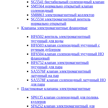
SG5541 бистабильный соленоидный клапан
SM5564 нормально открытый клапан
соленоидный
SM8863 электромагнитный коллектор
SG5534 электромагнитный вентиль
нормально открытый
Клапаны электромагнитные фланцевые
HF6502 вентиль электромагнитный
чугунный для воды
HF6503 клапан соленоидный чугунный с
ручным дублером
HF6504 клапан соленоидный чугунный НО
фланцевый
HF6752 клапан электромагнитный
чугунный для пара
SA5576F клапан электромагнитный
латунный на пар
SA5578F клапан соленоидный латунный НО
для пара
Пластиковые клапаны электромагнитные
SP6135 клапан соленоидный для полива,
куллеров
SF6252 клапан электромагнитный для