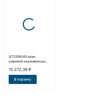
QT330834S кран
шаровой нержавеющий
Ду25 трехходовой с
15 272,39
₽
приводом
В корзину