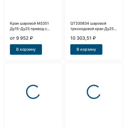
Кран шаровой MS351
QT330834 шаровой
Ду15-Ду25 привод с
трехходовой кран Ду25 с
самовозвратом
приводом 12-220В
от 9 952
₽
10 303,51
₽
В корзину
В корзину