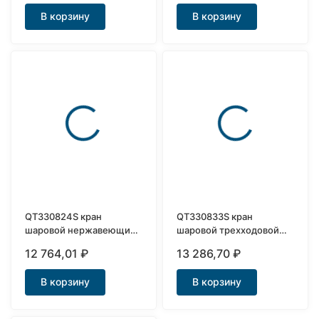
В корзину
В корзину
QT330824S кран
QT330833S кран
шаровой нержавеющий
шаровой трехходовой
Ду25 с приводом
нержавеющий Ду20 с
12 764,01
₽
13 286,70
₽
приводом
В корзину
В корзину