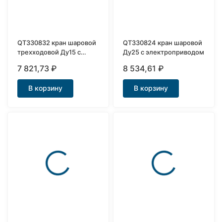
QT330832 кран шаровой
QT330824 кран шаровой
трехходовой Ду15 с
Ду25 с электроприводом
электроприводом 12-
7 821,73
₽
8 534,61
₽
220В
В корзину
В корзину