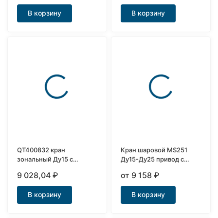
В корзину
В корзину
QT400832 кран
Кран шаровой MS251
зональный Ду15 с
Ду15-Ду25 привод с
возвратной пружиной
самовозвратом
9 028,04
₽
от 9 158
₽
трехходовой
В корзину
В корзину