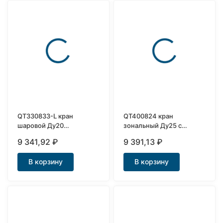
QT330833-L кран
QT400824 кран
шаровой Ду20
зональный Ду25 с
трехходовой L порт с
возвратной пружиной
9 341,92
₽
9 391,13
₽
электроприводом
В корзину
В корзину