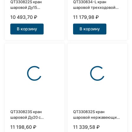
QT330822S кран
QT330834-L кран
шаровой Ду15
шаровой трехходовой
нержавеющий с
Ду25 L-port с
10 493,70
₽
11 179,98
₽
приводом
электроприводом
В корзину
В корзину
QT330823S кран
QT330832S кран
шаровой Ду20 с
шаровой нержавеющий
электроприводом
с приводом Ду15
11 198,60
₽
11 339,58
₽