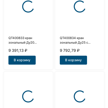
QT400833 кран
QT400834 кран
зональный Ду20
зональный Ду25 с
трехходовой
возвратной пружиной
9 391,13
₽
9 792,79
₽
трехходовой
В корзину
В корзину