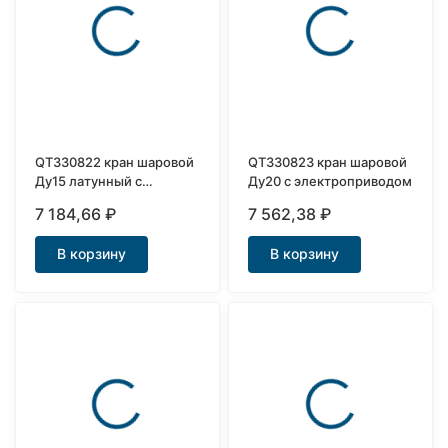
покупателей
QT330822 кран шаровой
QT330823 кран шаровой
Ду15 латунный с
Ду20 с электроприводом
сервоприводом
7 184,66
₽
7 562,38
₽
В корзину
В корзину