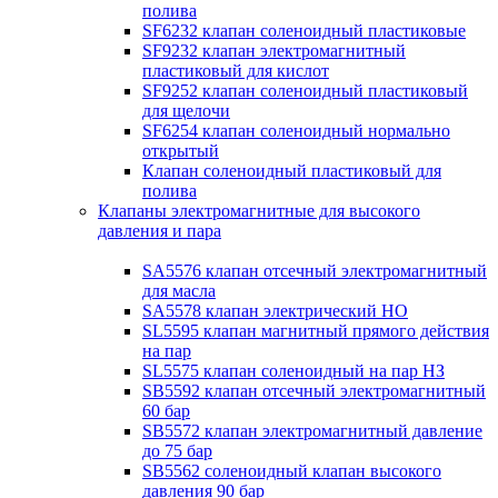
полива
SF6232 клапан соленоидный пластиковые
SF9232 клапан электромагнитный
пластиковый для кислот
SF9252 клапан соленоидный пластиковый
для щелочи
SF6254 клапан соленоидный нормально
открытый
Клапан соленоидный пластиковый для
полива
Клапаны электромагнитные для высокого
давления и пара
SA5576 клапан отсечный электромагнитный
для масла
SA5578 клапан электрический НО
SL5595 клапан магнитный прямого действия
на пар
SL5575 клапан соленоидный на пар НЗ
SB5592 клапан отсечный электромагнитный
60 бар
SB5572 клапан электромагнитный давление
до 75 бар
SB5562 соленоидный клапан высокого
давления 90 бар