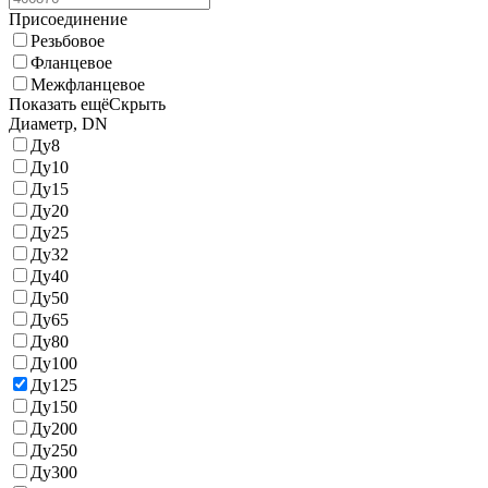
Присоединение
Резьбовое
Фланцевое
Межфланцевое
Показать ещё
Скрыть
Диаметр, DN
Ду8
Ду10
Ду15
Ду20
Ду25
Ду32
Ду40
Ду50
Ду65
Ду80
Ду100
Ду125
Ду150
Ду200
Ду250
Ду300