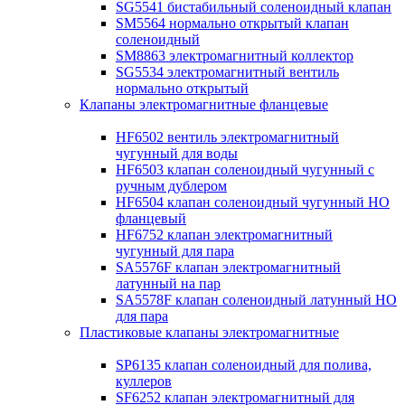
SG5541 бистабильный соленоидный клапан
SM5564 нормально открытый клапан
соленоидный
SM8863 электромагнитный коллектор
SG5534 электромагнитный вентиль
нормально открытый
Клапаны электромагнитные фланцевые
HF6502 вентиль электромагнитный
чугунный для воды
HF6503 клапан соленоидный чугунный с
ручным дублером
HF6504 клапан соленоидный чугунный НО
фланцевый
HF6752 клапан электромагнитный
чугунный для пара
SA5576F клапан электромагнитный
латунный на пар
SA5578F клапан соленоидный латунный НО
для пара
Пластиковые клапаны электромагнитные
SP6135 клапан соленоидный для полива,
куллеров
SF6252 клапан электромагнитный для