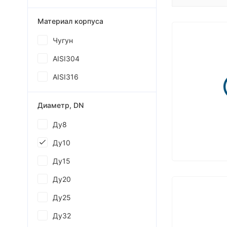
Материал корпуса
Чугун
AISI304
AISI316
Диаметр, DN
Ду8
Ду10
Ду15
Ду20
Ду25
Ду32