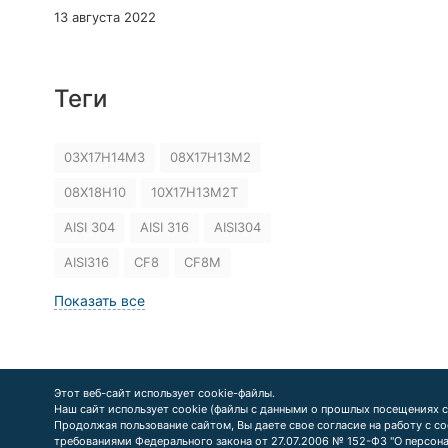
13 августа 2022
Теги
03Х17Н14М3
08Х17Н13М2
08Х18Н10
10Х17Н13М2Т
AISI 304
AISI 316
AISI304
AISI316
CF8
CF8M
Показать все
Этот веб-сайт использует cookie-файлы.
Наш сайт использует cookie (файлы с данными о прошлых посещениях с
Продолжая пользование сайтом, Вы даете свое согласие на работу с c
требованиями Федерального закона от 27.07.2006 № 152-Ф3 "О персон