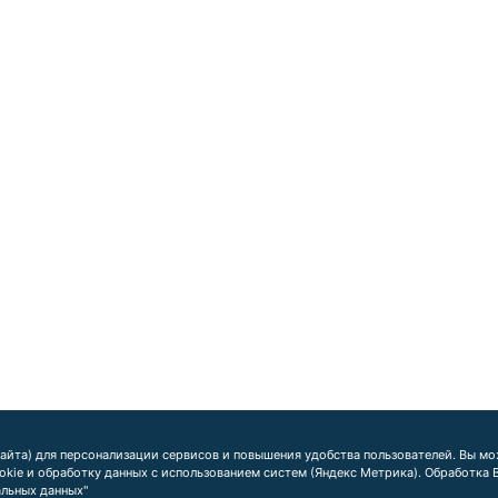
айта) для персонализации сервисов и повышения удобства пользователей. Вы мож
ookie и обработку данных с использованием систем (Яндекс Метрика). Обработка
альных данных"