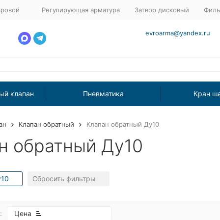
аровой
Регулирующая арматура
Затвор дисковый
Филь
evroarma@yandex.ru
ый клапан
Пневматика
Кран ш
ан
Клапан обратный
Клапан обратный Ду10
н обратный Ду10
10
Сбросить фильтры
:
Цена