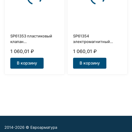
SP61353 пластиковый
SP61354
клапан
электромагнитный
электромагнитный Ду8
клапан Ду8
1 060,01
₽
1 060,01
₽
В корзину
В корзину
2014-2026 © Евроарматура