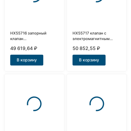
HX55716 запорный
HX55717 клапан с
клапан
электромагнитным
электромагнитный
приводом нержавеющий
49 619,64
₽
50 852,55
₽
нержавеющий Ду32
Ду40
В корзину
В корзину