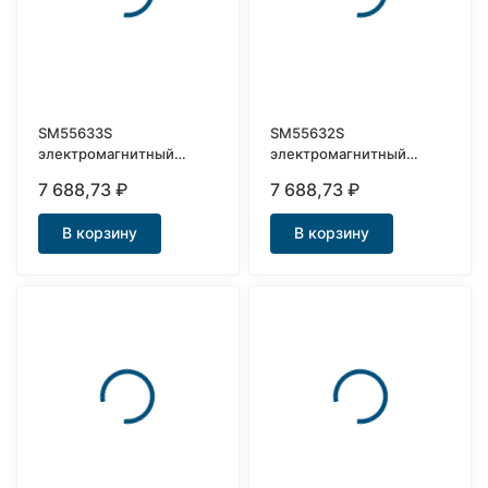
SM55633S
SM55632S
электромагнитный
электромагнитный
нержавеющий клапан
клапан Ду10
7 688,73
₽
7 688,73
₽
Ду15
В корзину
В корзину