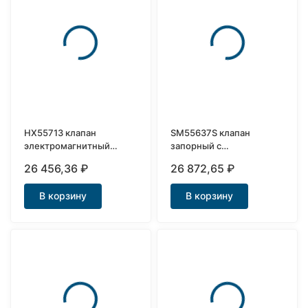
HX55713 клапан
SM55637S клапан
электромагнитный
запорный с
нержавеющий Ду15
электромагнитным
26 456,36
₽
26 872,65
₽
приводом Ду40
В корзину
В корзину