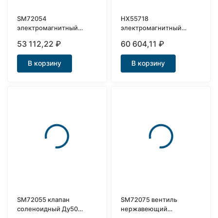
SM72054
HX55718
электромагнитный
электромагнитный
клапан нержавеющий
запорный нержавеющий
53 112,22
₽
60 604,11
₽
Ду40
клапан Ду50
В корзину
В корзину
SM72055 клапан
SM72075 вентиль
соленоидный Ду50
нержавеющий