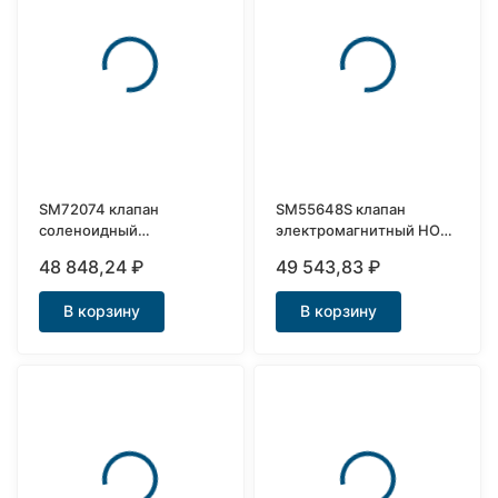
SM72074 клапан
SM55648S клапан
соленоидный
электромагнитный НО
нержавеющая сталь
нержавеющий Ду50
48 848,24
₽
49 543,83
₽
Ду40
В корзину
В корзину