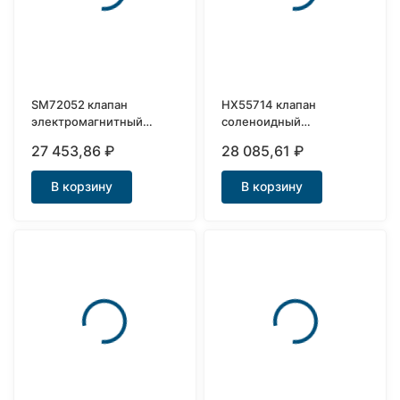
SM72052 клапан
HX55714 клапан
электромагнитный
соленоидный
нержавеющий Ду25
нержавеющий Ду20
27 453,86
₽
28 085,61
₽
фланцевый
В корзину
В корзину