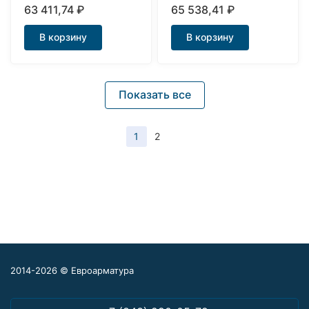
нержавеющий
соленоидный Ду50
63 411,74
₽
65 538,41
₽
открытый
В корзину
В корзину
Показать все
1
2
2014-2026 © Евроарматура