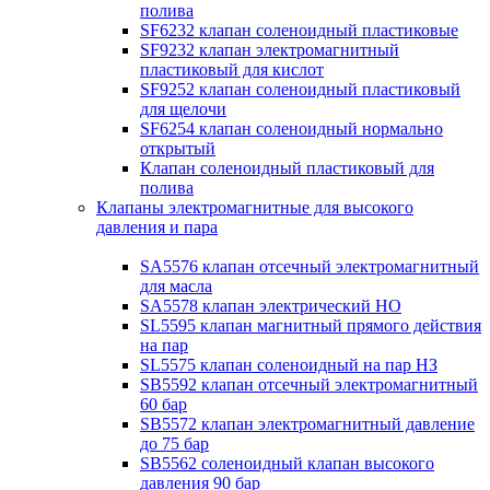
полива
SF6232 клапан соленоидный пластиковые
SF9232 клапан электромагнитный
пластиковый для кислот
SF9252 клапан соленоидный пластиковый
для щелочи
SF6254 клапан соленоидный нормально
открытый
Клапан соленоидный пластиковый для
полива
Клапаны электромагнитные для высокого
давления и пара
SA5576 клапан отсечный электромагнитный
для масла
SA5578 клапан электрический НО
SL5595 клапан магнитный прямого действия
на пар
SL5575 клапан соленоидный на пар НЗ
SB5592 клапан отсечный электромагнитный
60 бар
SB5572 клапан электромагнитный давление
до 75 бар
SB5562 соленоидный клапан высокого
давления 90 бар