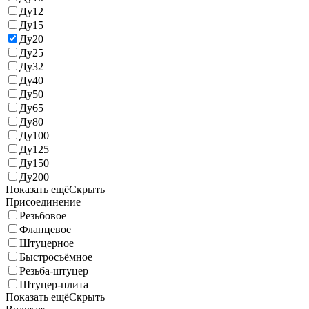
Ду12
Ду15
Ду20
Ду25
Ду32
Ду40
Ду50
Ду65
Ду80
Ду100
Ду125
Ду150
Ду200
Показать ещё
Скрыть
Присоединение
Резьбовое
Фланцевое
Штуцерное
Быстросъёмное
Резьба-штуцер
Штуцер-плита
Показать ещё
Скрыть