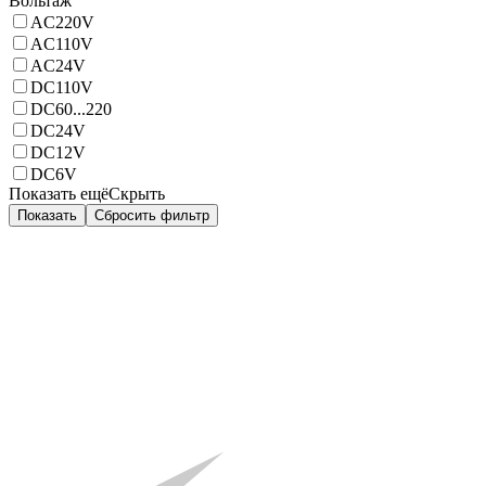
Вольтаж
AC220V
AC110V
AC24V
DC110V
DC60...220
DC24V
DC12V
DC6V
Показать ещё
Скрыть
Показать
Сбросить фильтр