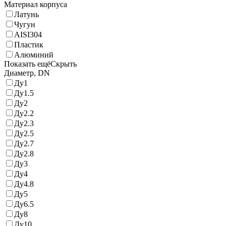
Материал корпуса
Латунь
Чугун
AISI304
Пластик
Алюминий
Показать ещё
Скрыть
Диаметр, DN
Ду1
Ду1.5
Ду2
Ду2.2
Ду2.3
Ду2.5
Ду2.7
Ду2.8
Ду3
Ду4
Ду4.8
Ду5
Ду6.5
Ду8
Ду10