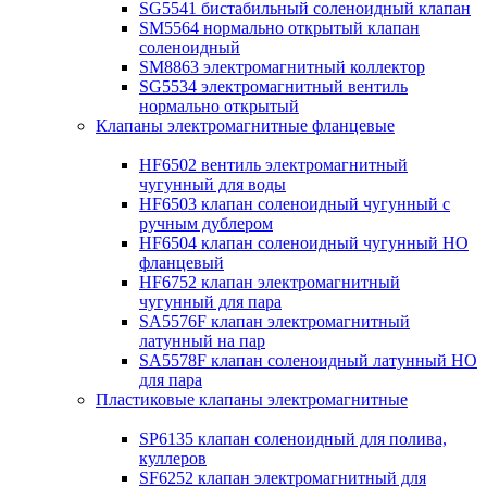
SG5541 бистабильный соленоидный клапан
SM5564 нормально открытый клапан
соленоидный
SM8863 электромагнитный коллектор
SG5534 электромагнитный вентиль
нормально открытый
Клапаны электромагнитные фланцевые
HF6502 вентиль электромагнитный
чугунный для воды
HF6503 клапан соленоидный чугунный с
ручным дублером
HF6504 клапан соленоидный чугунный НО
фланцевый
HF6752 клапан электромагнитный
чугунный для пара
SA5576F клапан электромагнитный
латунный на пар
SA5578F клапан соленоидный латунный НО
для пара
Пластиковые клапаны электромагнитные
SP6135 клапан соленоидный для полива,
куллеров
SF6252 клапан электромагнитный для