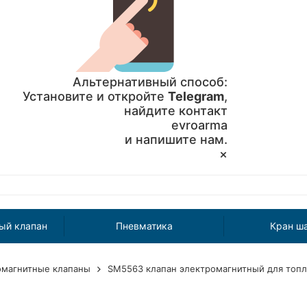
Альтернативный способ:
Установите и откройте
Telegram
,
найдите контакт
evroarma
и напишите нам.
×
ый клапан
Пневматика
Кран ш
омагнитные клапаны
SM5563 клапан электромагнитный для топли