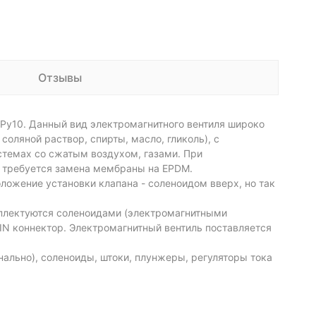
Отзывы
 Ру10. Данный вид электромагнитного вентиля широко
соляной раствор, спирты, масло, гликоль), с
истемах со сжатым воздухом, газами. При
- требуется замена мембраны на EPDM.
ложение установки клапана - соленоидом вверх, но так
мплектуются соленоидами (электромагнитными
DIN коннектор. Электромагнитный вентиль поставляется
ально), соленоиды, штоки, плунжеры, регуляторы тока