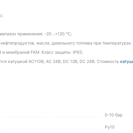
р;
апазон применения: -20...+120 °С;
ефтепродуктов, масла, дизельного топлива при температурах -1
 и мембраной FKM. Класс защиты: IP65;
ся катушкой AC110В; AC 24В; DC 12В; DC 24В. Стоимость
катуш
0-10 бар
Ру10