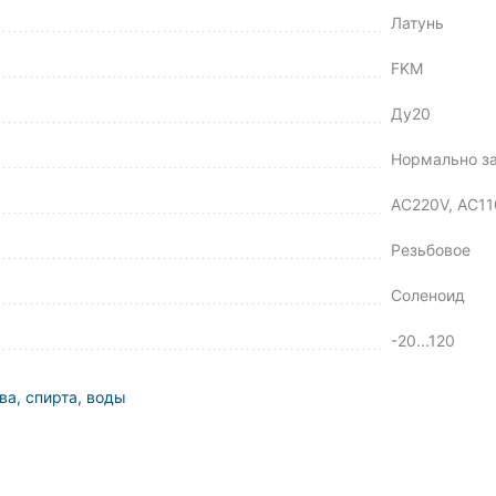
Латунь
FKM
Ду20
Нормально з
AC220V, AC11
Резьбовое
Соленоид
-20...120
а, спирта, воды