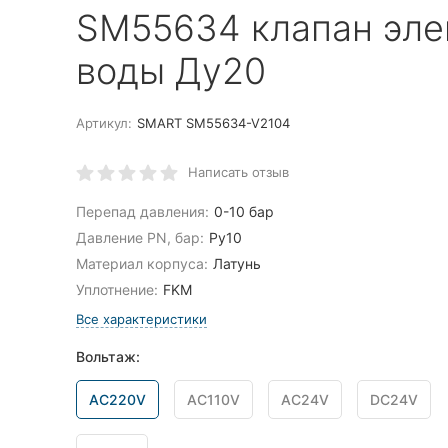
SM55634 клапан эле
воды Ду20
Артикул:
SMART SM55634-V2104
Написать отзыв
Перепад давления:
0-10 бар
Давление PN, бар:
Ру10
Материал корпуса:
Латунь
Уплотнение:
FKM
Все характеристики
Вольтаж:
AC220V
AC110V
AC24V
DC24V