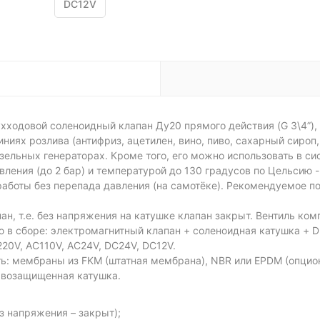
DC12V
хходовой соленоидный клапан Ду20 прямого действия (G 3\4”),
иях розлива (антифриз, ацетилен, вино, пиво, сахарный сироп, 
зельных генераторах. Кроме того, его можно использовать в с
ления (до 2 бар) и температурой до 130 градусов по Цельсию 
аботы без перепада давления (на самотёке). Рекомендуемое по
, т.е. без напряжения на катушке клапан закрыт. Вентиль ко
ю в сборе: электромагнитный клапан + соленоидная катушка + 
20V, AC110V, AC24V, DC24V, DC12V.
ь: мембраны из FKM (штатная мембрана), NBR или EPDM (опцион
ывозащищенная катушка.
з напряжения – закрыт);