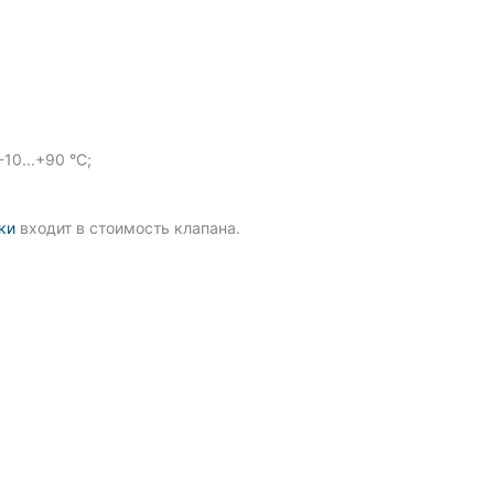
0...+90 °С;
ки
входит в стоимость клапана.