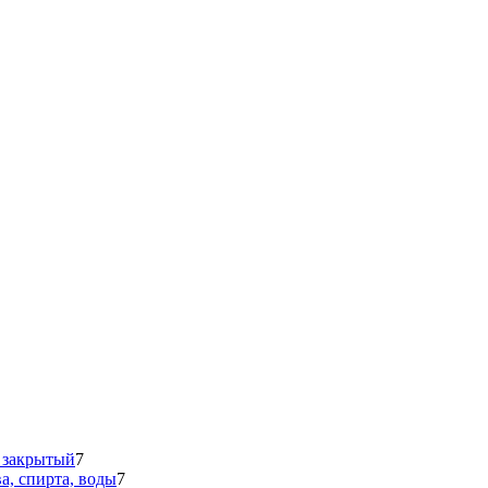
 закрытый
7
а, спирта, воды
7