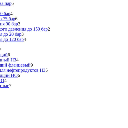
на пар
6
0 бар
4
 75 бар
6
ия 90 бар
3
го давления до 150 бар
2
 до 20 бар
3
 до 120 бар
4
7
ющий
6
идный НЗ
4
ющий фланцевый
9
ля нефтепродуктов НЗ
5
еющий НО
6
НО
4
тные
7