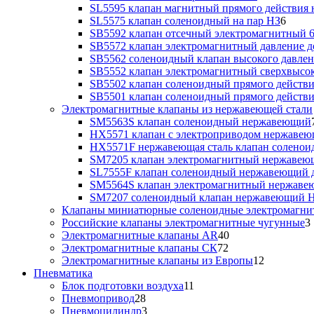
SL5595 клапан магнитный прямого действия 
SL5575 клапан соленоидный на пар НЗ
6
SB5592 клапан отсечный электромагнитный 6
SB5572 клапан электромагнитный давление до
SB5562 соленоидный клапан высокого давлен
SB5552 клапан электромагнитный сверхвысоко
SB5502 клапан соленоидный прямого действия
SB5501 клапан соленоидный прямого действия
Электромагнитные клапаны из нержавеющей стали
SM5563S клапан соленоидный нержавеющий
HX5571 клапан с электроприводом нержаве
HX5571F нержавеющая сталь клапан солено
SM7205 клапан электромагнитный нержаве
SL7555F клапан соленоидный нержавеющий д
SM5564S клапан электромагнитный нержав
SM7207 соленоидный клапан нержавеющий 
Клапаны миниатюрные соленоидные электромагни
Российские клапаны электромагнитные чугунные
3
Электромагнитные клапаны AR
40
Электромагнитные клапаны СК
72
Электромагнитные клапаны из Европы
12
Пневматика
Блок подготовки воздуха
11
Пневмопривод
28
Пневмоцилиндр
3