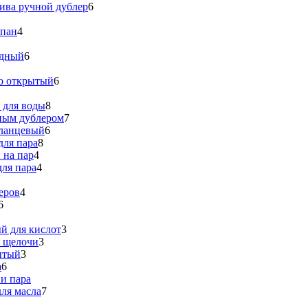
ива ручной дублер
6
апан
4
идный
6
о открытый
6
 для воды
8
ным дублером
7
ланцевый
6
для пара
8
 на пар
4
ля пара
4
еров
4
6
й для кислот
3
я щелочи
3
ытый
3
а
6
и пара
ля масла
7