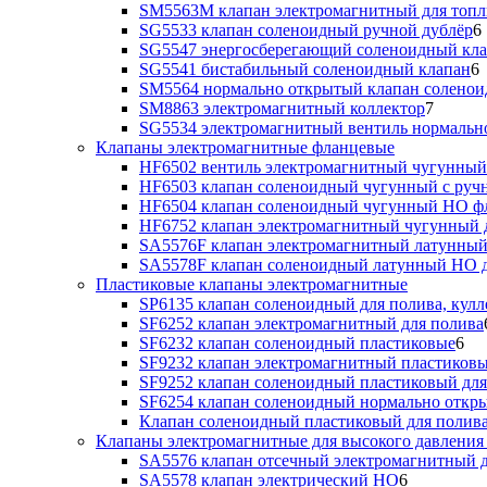
SM5563M клапан электромагнитный для топл
SG5533 клапан соленоидный ручной дублёр
6
SG5547 энергосберегающий соленоидный кл
SG5541 бистабильный соленоидный клапан
6
SM5564 нормально открытый клапан солено
SM8863 электромагнитный коллектор
7
SG5534 электромагнитный вентиль нормальн
Клапаны электромагнитные фланцевые
HF6502 вентиль электромагнитный чугунный
HF6503 клапан соленоидный чугунный с руч
HF6504 клапан соленоидный чугунный НО ф
HF6752 клапан электромагнитный чугунный 
SA5576F клапан электромагнитный латунный
SA5578F клапан соленоидный латунный НО д
Пластиковые клапаны электромагнитные
SP6135 клапан соленоидный для полива, кулл
SF6252 клапан электромагнитный для полива
SF6232 клапан соленоидный пластиковые
6
SF9232 клапан электромагнитный пластиковы
SF9252 клапан соленоидный пластиковый дл
SF6254 клапан соленоидный нормально откр
Клапан соленоидный пластиковый для полив
Клапаны электромагнитные для высокого давления 
SA5576 клапан отсечный электромагнитный д
SA5578 клапан электрический НО
6