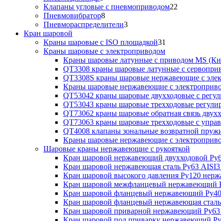
Клапаны угловые с пневмоприводом
22
Пневмовибратор
8
Пневмораспределители
3
Кран шаровой
Краны шаровые с ISO площадкой
31
Краны шаровые с электроприводом
Краны шаровые латунные с приводом MS (Ки
QT3308 краны шаровые латунные с сервопри
QT3308S краны шаровые нержавеющие с эле
Краны шаровые нержавеющие с электроприв
QT53042 краны шаровые двухходовые с рег
QT53043 краны шаровые трехходовые регул
QT73062 краны шаровые обратная связь двух
QT73063 краны шаровые трехходовые с упра
QT4008 клапаны зональные возвратной пруж
Краны шаровые нержавеющие с электропри
Шаровые краны нержавеющие с рукояткой
Кран шаровой нержавеющий двухходовой Ру6
Кран шаровой нержавеющая сталь Ру63 AISI3
Кран шаровой высокого давления Ру120 нер
Кран шаровой межфланцевый нержавеющий Р
Кран шаровой фланцевый нержавеющий Ру40
Кран шаровой фланцевый нержавеющая сталь
Кран шаровой приварной нержавеющий Ру63
Кран шаровой под приварку нержавеющий Ру