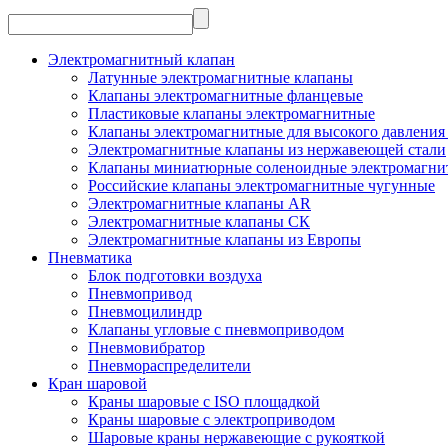
Электромагнитный клапан
Латунные электромагнитные клапаны
Клапаны электромагнитные фланцевые
Пластиковые клапаны электромагнитные
Клапаны электромагнитные для высокого давления 
Электромагнитные клапаны из нержавеющей стали
Клапаны миниатюрные соленоидные электромагни
Российские клапаны электромагнитные чугунные
Электромагнитные клапаны AR
Электромагнитные клапаны СК
Электромагнитные клапаны из Европы
Пневматика
Блок подготовки воздуха
Пневмопривод
Пневмоцилиндр
Клапаны угловые с пневмоприводом
Пневмовибратор
Пневмораспределители
Кран шаровой
Краны шаровые с ISO площадкой
Краны шаровые с электроприводом
Шаровые краны нержавеющие с рукояткой