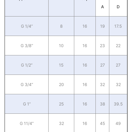
А
D
G 1/4”
8
16
19
17.5
G 3/8”
10
16
23
22
G 1/2”
15
16
27
27
G 3/4”
20
16
32
32
G 1”
25
16
38
39.5
G 11/4”
32
16
45
49