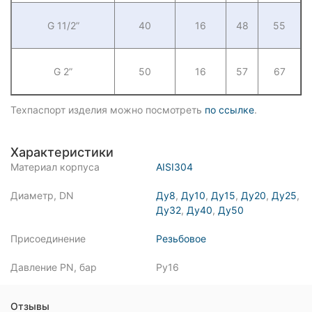
G 11/2”
40
16
48
55
G 2”
50
16
57
67
Техпаспорт изделия можно посмотреть
по ссылке
.
Характеристики
Материал корпуса
AISI304
Диаметр, DN
Ду8
,
Ду10
,
Ду15
,
Ду20
,
Ду25
,
Ду32
,
Ду40
,
Ду50
Присоединение
Резьбовое
Давление PN, бар
Ру16
Отзывы