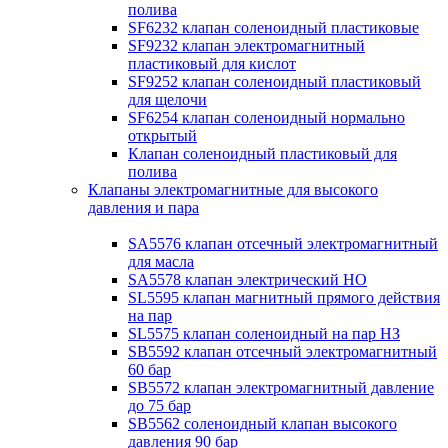
полива
SF6232 клапан соленоидный пластиковые
SF9232 клапан электромагнитный
пластиковый для кислот
SF9252 клапан соленоидный пластиковый
для щелочи
SF6254 клапан соленоидный нормально
открытый
Клапан соленоидный пластиковый для
полива
Клапаны электромагнитные для высокого
давления и пара
SA5576 клапан отсечный электромагнитный
для масла
SA5578 клапан электрический НО
SL5595 клапан магнитный прямого действия
на пар
SL5575 клапан соленоидный на пар НЗ
SB5592 клапан отсечный электромагнитный
60 бар
SB5572 клапан электромагнитный давление
до 75 бар
SB5562 соленоидный клапан высокого
давления 90 бар