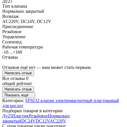
Ду25
Тип клапана
Нормально закрытый
Вольтаж
AC220V, DC24V, DC12V
Присоединение
Резьбовое
Управление
Соленоид
Рабочая температура
-10…+160
Отзывы
Отзывов ещё нет — ваш может стать первым.
Написать отзыв
Все отзывы
0
общий рейтинг
Написать отзыв
Показать ещё
Категории:
SF9232 клапан электромагнитный пластиковый
для кислот
Подборки товаров в категории
Ду25
Пластик
Резьбовое
Нормально
закрытый
DC24V
DC12V
AC220V
C этим товаром также покупают