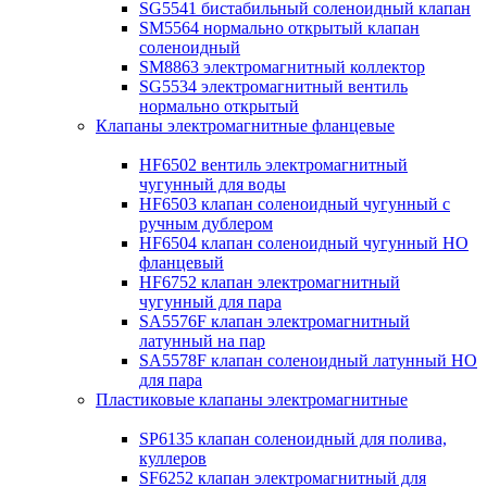
SG5541 бистабильный соленоидный клапан
SM5564 нормально открытый клапан
соленоидный
SM8863 электромагнитный коллектор
SG5534 электромагнитный вентиль
нормально открытый
Клапаны электромагнитные фланцевые
HF6502 вентиль электромагнитный
чугунный для воды
HF6503 клапан соленоидный чугунный с
ручным дублером
HF6504 клапан соленоидный чугунный НО
фланцевый
HF6752 клапан электромагнитный
чугунный для пара
SA5576F клапан электромагнитный
латунный на пар
SA5578F клапан соленоидный латунный НО
для пара
Пластиковые клапаны электромагнитные
SP6135 клапан соленоидный для полива,
куллеров
SF6252 клапан электромагнитный для