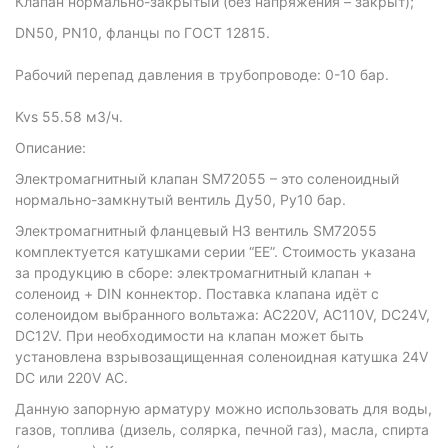
Клапан нормально-закрытый (без напряжения – закрыт);
DN50, PN10, фланцы по ГОСТ 12815.
Рабочий перепад давления в трубопроводе: 0-10 бар.
Kvs 55.58 м3/ч.
Описание:
Электромагнитный клапан SM72055 – это соленоидный
нормально-замкнутый вентиль Ду50, Ру10 бар.
Электромагнитный фланцевый НЗ вентиль SM72055
комплектуется катушками серии “EE”. Стоимость указана
за продукцию в сборе: электромагнитный клапан +
соленоид + DIN коннектор. Поставка клапана идёт с
соленоидом выбранного вольтажа: AC220V, AC110V, DC24V,
DC12V. При необходимости на клапан может быть
установлена взрывозащищенная соленоидная катушка 24V
DC или 220V AC.
Данную запорную арматуру можно использовать для воды,
газов, топлива (дизель, солярка, печной газ), масла, спирта