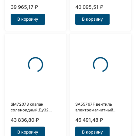
НО нержавеющий
фланцевый DN32
39 965,17
₽
40 095,51
₽
В корзину
В корзину
SM72073 клапан
SA55767F вентиль
соленоидный Ду32
электромагнитный
нержавеющий НО
паровой фланцевый
43 836,80
₽
46 491,48
₽
Ду40
В корзину
В корзину