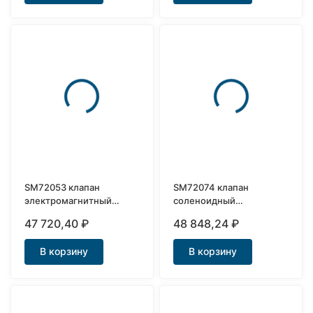
SM72053 клапан
SM72074 клапан
электромагнитный
соленоидный
нержавеющий Ду32
нержавеющая сталь
47 720,40
₽
48 848,24
₽
Ду40
В корзину
В корзину