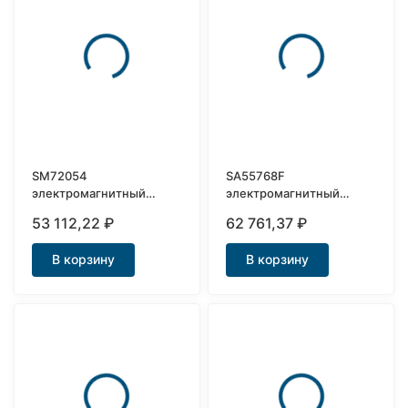
SM72054
SA55768F
электромагнитный
электромагнитный
клапан нержавеющий
клапан фланцевый Ду50
53 112,22
₽
62 761,37
₽
Ду40
В корзину
В корзину