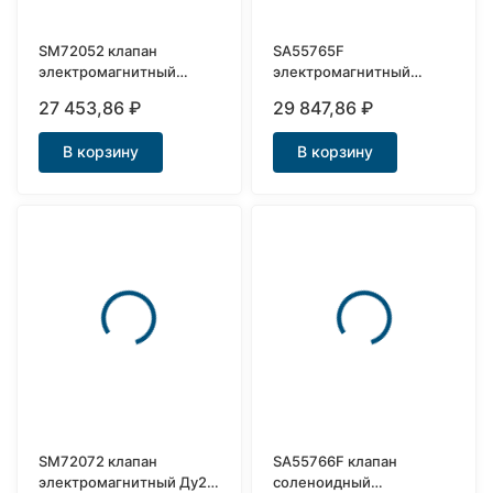
SM72052 клапан
SA55765F
электромагнитный
электромагнитный
нержавеющий Ду25
клапан для пара Ду25
27 453,86
₽
29 847,86
₽
фланцевый
В корзину
В корзину
SM72072 клапан
SA55766F клапан
электромагнитный Ду25
соленоидный