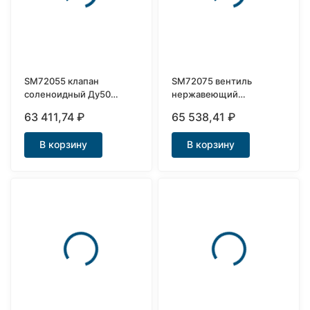
SM72055 клапан
SM72075 вентиль
соленоидный Ду50
нержавеющий
нержавеющий
соленоидный Ду50
63 411,74
₽
65 538,41
₽
открытый
В корзину
В корзину