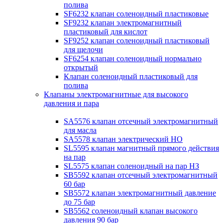
полива
SF6232 клапан соленоидный пластиковые
SF9232 клапан электромагнитный
пластиковый для кислот
SF9252 клапан соленоидный пластиковый
для щелочи
SF6254 клапан соленоидный нормально
открытый
Клапан соленоидный пластиковый для
полива
Клапаны электромагнитные для высокого
давления и пара
SA5576 клапан отсечный электромагнитный
для масла
SA5578 клапан электрический НО
SL5595 клапан магнитный прямого действия
на пар
SL5575 клапан соленоидный на пар НЗ
SB5592 клапан отсечный электромагнитный
60 бар
SB5572 клапан электромагнитный давление
до 75 бар
SB5562 соленоидный клапан высокого
давления 90 бар