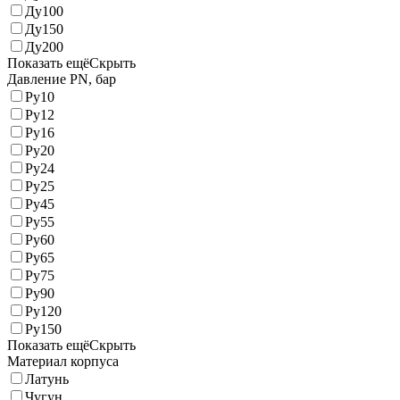
Ду100
Ду150
Ду200
Показать ещё
Скрыть
Давление PN, бар
Ру10
Ру12
Ру16
Ру20
Ру24
Ру25
Ру45
Ру55
Ру60
Ру65
Ру75
Ру90
Ру120
Ру150
Показать ещё
Скрыть
Материал корпуса
Латунь
Чугун