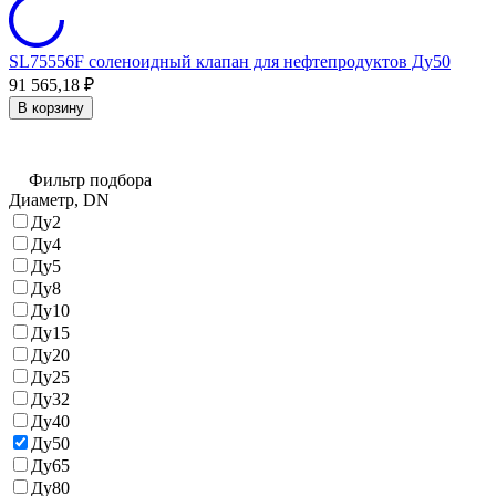
SL75556F соленоидный клапан для нефтепродуктов Ду50
91 565,18
₽
В корзину
Фильтр подбора
Диаметр, DN
Ду2
Ду4
Ду5
Ду8
Ду10
Ду15
Ду20
Ду25
Ду32
Ду40
Ду50
Ду65
Ду80