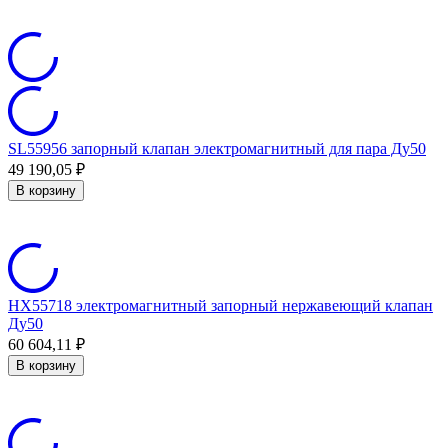
SL55956 запорный клапан электромагнитный для пара Ду50
49 190,05
₽
В корзину
HX55718 электромагнитный запорный нержавеющий клапан
Ду50
60 604,11
₽
В корзину