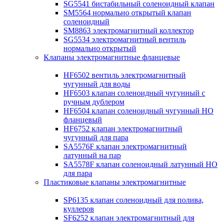
SG5541 бистабильный соленоидный клапан
SM5564 нормально открытый клапан
соленоидный
SM8863 электромагнитный коллектор
SG5534 электромагнитный вентиль
нормально открытый
Клапаны электромагнитные фланцевые
HF6502 вентиль электромагнитный
чугунный для воды
HF6503 клапан соленоидный чугунный с
ручным дублером
HF6504 клапан соленоидный чугунный НО
фланцевый
HF6752 клапан электромагнитный
чугунный для пара
SA5576F клапан электромагнитный
латунный на пар
SA5578F клапан соленоидный латунный НО
для пара
Пластиковые клапаны электромагнитные
SP6135 клапан соленоидный для полива,
куллеров
SF6252 клапан электромагнитный для