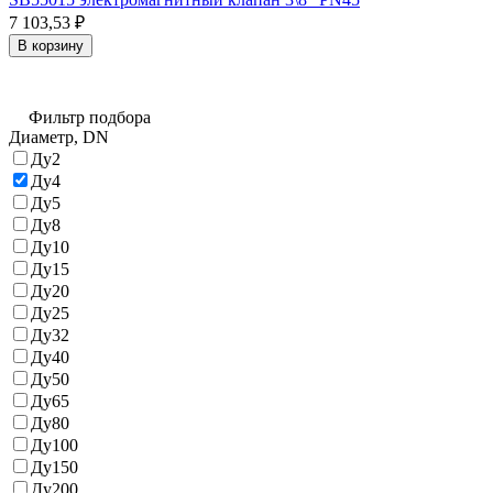
7 103,53
₽
В корзину
Фильтр подбора
Диаметр, DN
Ду2
Ду4
Ду5
Ду8
Ду10
Ду15
Ду20
Ду25
Ду32
Ду40
Ду50
Ду65
Ду80
Ду100
Ду150
Ду200