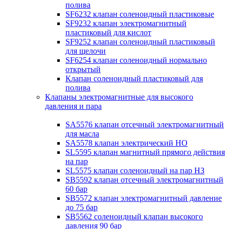
полива
SF6232 клапан соленоидный пластиковые
SF9232 клапан электромагнитный
пластиковый для кислот
SF9252 клапан соленоидный пластиковый
для щелочи
SF6254 клапан соленоидный нормально
открытый
Клапан соленоидный пластиковый для
полива
Клапаны электромагнитные для высокого
давления и пара
SA5576 клапан отсечный электромагнитный
для масла
SA5578 клапан электрический НО
SL5595 клапан магнитный прямого действия
на пар
SL5575 клапан соленоидный на пар НЗ
SB5592 клапан отсечный электромагнитный
60 бар
SB5572 клапан электромагнитный давление
до 75 бар
SB5562 соленоидный клапан высокого
давления 90 бар