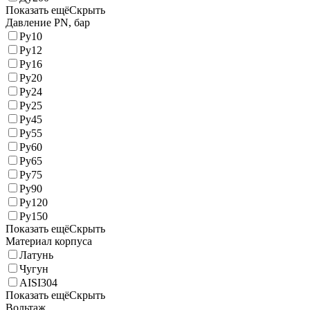
Показать ещё
Скрыть
Давление PN, бар
Ру10
Ру12
Ру16
Ру20
Ру24
Ру25
Ру45
Ру55
Ру60
Ру65
Ру75
Ру90
Ру120
Ру150
Показать ещё
Скрыть
Материал корпуса
Латунь
Чугун
AISI304
Показать ещё
Скрыть
Вольтаж