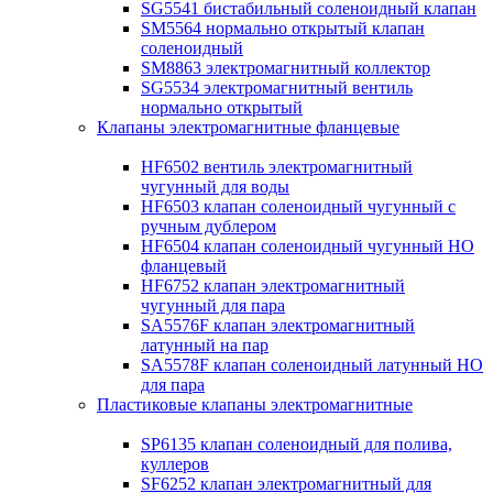
SG5541 бистабильный соленоидный клапан
SM5564 нормально открытый клапан
соленоидный
SM8863 электромагнитный коллектор
SG5534 электромагнитный вентиль
нормально открытый
Клапаны электромагнитные фланцевые
HF6502 вентиль электромагнитный
чугунный для воды
HF6503 клапан соленоидный чугунный с
ручным дублером
HF6504 клапан соленоидный чугунный НО
фланцевый
HF6752 клапан электромагнитный
чугунный для пара
SA5576F клапан электромагнитный
латунный на пар
SA5578F клапан соленоидный латунный НО
для пара
Пластиковые клапаны электромагнитные
SP6135 клапан соленоидный для полива,
куллеров
SF6252 клапан электромагнитный для