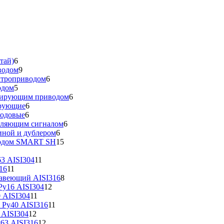
тай)
6
водом
9
ктроприводом
6
одом
5
улирующим приводом
6
ирующие
6
ходовые
6
вляющим сигналом
6
иной и дублером
6
водом SMART SH
15
3 AISI304
11
16
11
жавеющий AISI316
8
у16 AISI304
12
 AISI304
11
 Ру40 AISI316
11
 AISI304
12
63 AISI316
12