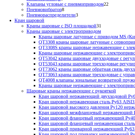
Клапаны угловые с пневмоприводом
22
Пневмовибратор
8
Пневмораспределители
3
Кран шаровой
Краны шаровые с ISO площадкой
31
Краны шаровые с электроприводом
Краны шаровые латунные с приводом MS (Ки
QT3308 краны шаровые латунные с сервопри
QT3308S краны шаровые нержавеющие с эле
Краны шаровые нержавеющие с электроприв
QT53042 краны шаровые двухходовые с рег
QT53043 краны шаровые трехходовые регул
QT73062 краны шаровые обратная связь двух
QT73063 краны шаровые трехходовые с упра
QT4008 клапаны зональные возвратной пруж
Краны шаровые нержавеющие с электропри
Шаровые краны нержавеющие с рукояткой
Кран шаровой нержавеющий двухходовой Ру6
Кран шаровой нержавеющая сталь Ру63 AISI3
Кран шаровой высокого давления Ру120 нер
Кран шаровой межфланцевый нержавеющий Р
Кран шаровой фланцевый нержавеющий Ру40
Кран шаровой фланцевый нержавеющая сталь
Кран шаровой приварной нержавеющий Ру63
Кран шаровой под приварку нержавеющий Ру