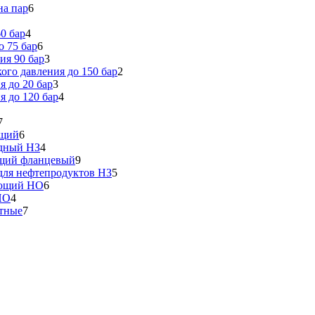
на пар
6
0 бар
4
 75 бар
6
ия 90 бар
3
го давления до 150 бар
2
 до 20 бар
3
 до 120 бар
4
7
ющий
6
идный НЗ
4
ющий фланцевый
9
ля нефтепродуктов НЗ
5
еющий НО
6
НО
4
тные
7