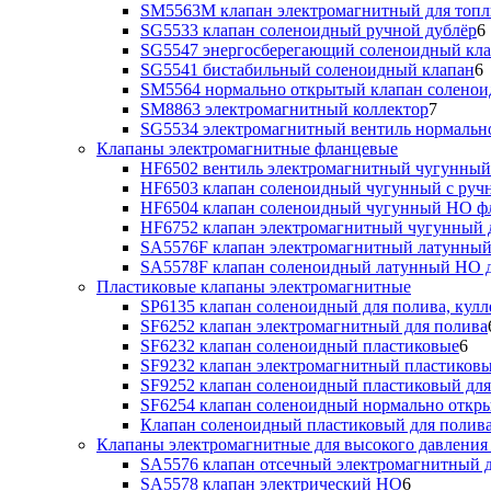
SM5563M клапан электромагнитный для топл
SG5533 клапан соленоидный ручной дублёр
6
SG5547 энергосберегающий соленоидный кл
SG5541 бистабильный соленоидный клапан
6
SM5564 нормально открытый клапан солено
SM8863 электромагнитный коллектор
7
SG5534 электромагнитный вентиль нормальн
Клапаны электромагнитные фланцевые
HF6502 вентиль электромагнитный чугунный
HF6503 клапан соленоидный чугунный с руч
HF6504 клапан соленоидный чугунный НО ф
HF6752 клапан электромагнитный чугунный 
SA5576F клапан электромагнитный латунный
SA5578F клапан соленоидный латунный НО д
Пластиковые клапаны электромагнитные
SP6135 клапан соленоидный для полива, кулл
SF6252 клапан электромагнитный для полива
SF6232 клапан соленоидный пластиковые
6
SF9232 клапан электромагнитный пластиковы
SF9252 клапан соленоидный пластиковый дл
SF6254 клапан соленоидный нормально откр
Клапан соленоидный пластиковый для полив
Клапаны электромагнитные для высокого давления 
SA5576 клапан отсечный электромагнитный д
SA5578 клапан электрический НО
6