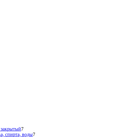
 закрытый
7
а, спирта, воды
7