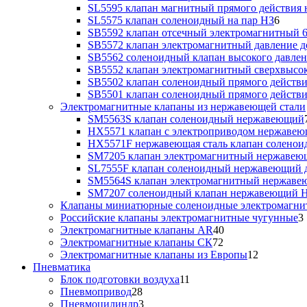
SL5595 клапан магнитный прямого действия 
SL5575 клапан соленоидный на пар НЗ
6
SB5592 клапан отсечный электромагнитный 6
SB5572 клапан электромагнитный давление до
SB5562 соленоидный клапан высокого давлен
SB5552 клапан электромагнитный сверхвысоко
SB5502 клапан соленоидный прямого действия
SB5501 клапан соленоидный прямого действия
Электромагнитные клапаны из нержавеющей стали
SM5563S клапан соленоидный нержавеющий
HX5571 клапан с электроприводом нержаве
HX5571F нержавеющая сталь клапан солено
SM7205 клапан электромагнитный нержаве
SL7555F клапан соленоидный нержавеющий д
SM5564S клапан электромагнитный нержав
SM7207 соленоидный клапан нержавеющий 
Клапаны миниатюрные соленоидные электромагни
Российские клапаны электромагнитные чугунные
3
Электромагнитные клапаны AR
40
Электромагнитные клапаны СК
72
Электромагнитные клапаны из Европы
12
Пневматика
Блок подготовки воздуха
11
Пневмопривод
28
Пневмоцилиндр
3