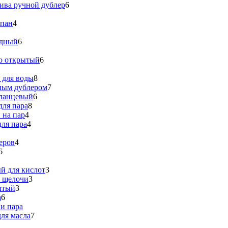
ива ручной дублер
6
апан
4
идный
6
о открытый
6
 для воды
8
ным дублером
7
ланцевый
6
для пара
8
 на пар
4
ля пара
4
еров
4
6
й для кислот
3
я щелочи
3
ытый
3
а
6
и пара
ля масла
7