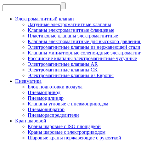
Электромагнитный клапан
Латунные электромагнитные клапаны
Клапаны электромагнитные фланцевые
Пластиковые клапаны электромагнитные
Клапаны электромагнитные для высокого давления 
Электромагнитные клапаны из нержавеющей стали
Клапаны миниатюрные соленоидные электромагни
Российские клапаны электромагнитные чугунные
Электромагнитные клапаны AR
Электромагнитные клапаны СК
Электромагнитные клапаны из Европы
Пневматика
Блок подготовки воздуха
Пневмопривод
Пневмоцилиндр
Клапаны угловые с пневмоприводом
Пневмовибратор
Пневмораспределители
Кран шаровой
Краны шаровые с ISO площадкой
Краны шаровые с электроприводом
Шаровые краны нержавеющие с рукояткой