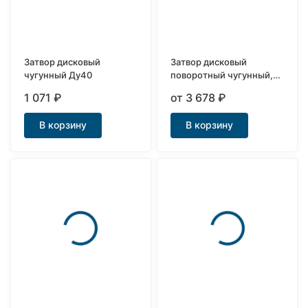
Затвор дисковый
Затвор дисковый
чугунный Ду40
поворотный чугунный,
диск нерж. сталь AISI
1 071
₽
от 3 678
₽
304, EPDM
В корзину
В корзину