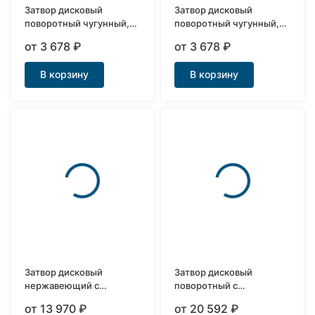
Затвор дисковый
Затвор дисковый
поворотный чугунный,
поворотный чугунный,
диск нерж. сталь AISI
диск нерж. сталь AISI
от 3 678
₽
от 3 678
₽
304, EPDM пожарный
304, NBR
В корзину
В корзину
Затвор дисковый
Затвор дисковый
нержавеющий с
поворотный с
электроприводом и
электроприводом ARMA
от 13 970
₽
от 20 592
₽
ручным дублером
DN40-DN400