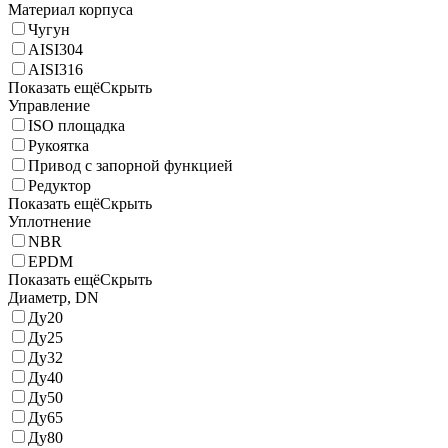
Материал корпуса
Чугун
AISI304
AISI316
Показать ещё
Скрыть
Управление
ISO площадка
Рукоятка
Привод с запорной функцией
Редуктор
Показать ещё
Скрыть
Уплотнение
NBR
EPDM
Показать ещё
Скрыть
Диаметр, DN
Ду20
Ду25
Ду32
Ду40
Ду50
Ду65
Ду80