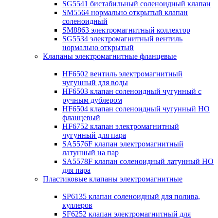
SG5541 бистабильный соленоидный клапан
SM5564 нормально открытый клапан
соленоидный
SM8863 электромагнитный коллектор
SG5534 электромагнитный вентиль
нормально открытый
Клапаны электромагнитные фланцевые
HF6502 вентиль электромагнитный
чугунный для воды
HF6503 клапан соленоидный чугунный с
ручным дублером
HF6504 клапан соленоидный чугунный НО
фланцевый
HF6752 клапан электромагнитный
чугунный для пара
SA5576F клапан электромагнитный
латунный на пар
SA5578F клапан соленоидный латунный НО
для пара
Пластиковые клапаны электромагнитные
SP6135 клапан соленоидный для полива,
куллеров
SF6252 клапан электромагнитный для