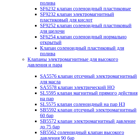
полива
SF6232 клапан соленоидный пластиковые
SF9232 клапан электромагнитный
пластиковый для кислот
SF9252 клапан соленоидный пластиковый
для щелочи
SF6254 клапан соленоидный нормально
открытый
Клапан соленоидный пластиковый для
полива
Клапаны электромагнитные для высокого
давления и пара
SA5576 клапан отсечный электромагнитный
для масла
SA5578 клапан электрический НО
SL5595 клапан магнитный прямого действия
на пар
SL5575 клапан соленоидный на пар НЗ
SB5592 клапан отсечный электромагнитный
60 бар
SB5572 клапан электромагнитный давление
до 75 бар
SB5562 соленоидный клапан высокого
давления 90 бар