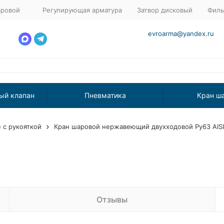
аровой
Регулирующая арматура
Затвор дисковый
Филь
evroarma@yandex.ru
ый клапан
Пневматика
Кран ш
с рукояткой
Кран шаровой нержавеющий двухходовой Ру63 AIS
Отзывы