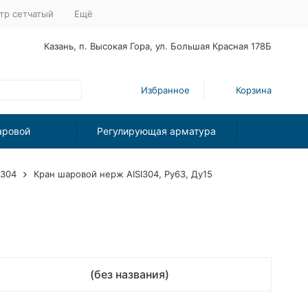
тр сетчатый
Ещё
Казань, п. Высокая Гора, ул. Большая Красная 178Б
Избранное
Корзина
аровой
Регулирующая арматура
I304
Кран шаровой нерж AISI304, Ру63, Ду15
(без названия)