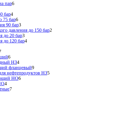
на пар
6
0 бар
4
 75 бар
6
ия 90 бар
3
го давления до 150 бар
2
 до 20 бар
3
 до 120 бар
4
7
ющий
6
идный НЗ
4
ющий фланцевый
9
ля нефтепродуктов НЗ
5
еющий НО
6
НО
4
тные
7