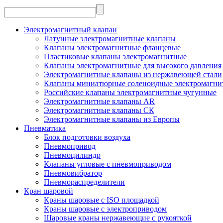
Электромагнитный клапан
Латунные электромагнитные клапаны
Клапаны электромагнитные фланцевые
Пластиковые клапаны электромагнитные
Клапаны электромагнитные для высокого давления 
Электромагнитные клапаны из нержавеющей стали
Клапаны миниатюрные соленоидные электромагни
Российские клапаны электромагнитные чугунные
Электромагнитные клапаны AR
Электромагнитные клапаны СК
Электромагнитные клапаны из Европы
Пневматика
Блок подготовки воздуха
Пневмопривод
Пневмоцилиндр
Клапаны угловые с пневмоприводом
Пневмовибратор
Пневмораспределители
Кран шаровой
Краны шаровые с ISO площадкой
Краны шаровые с электроприводом
Шаровые краны нержавеющие с рукояткой