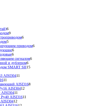
тай)
6
водом
9
ктроприводом
6
одом
5
улирующим приводом
6
ирующие
6
ходовые
6
вляющим сигналом
6
иной и дублером
6
водом SMART SH
15
3 AISI304
11
16
11
жавеющий AISI316
8
у16 AISI304
12
 AISI304
11
 Ру40 AISI316
11
 AISI304
12
63 AISI316
12