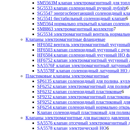
SM5563M клапан электромагнитный для топл
SG5533 клапан соленоидный ручной дублёр
6
SG5547 энергосберегающий соленоидный кл
SG5541 бистабильный соленоидный клапан
6
SM5564 нормально открытый клапан солено
SM8863 электромагнитный коллектор
7
SG5534 электромагнитный вентиль нормальн
Клапаны электромагнитные фланцевые
HF6502 вентиль электромагнитный чугунный
HF6503 клапан соленоидный чугунный с руч
HF6504 клапан соленоидный чугунный НО ф
HF6752 клапан электромагнитный чугунный 
SA5576F клапан электромагнитный латунный
SA5578F клапан соленоидный латунный НО д
Пластиковые клапаны электромагнитные
SP6135 клапан соленоидный для полива, кулл
SF6252 клапан электромагнитный для полива
SF6232 клапан соленоидный пластиковые
6
SF9232 клапан электромагнитный пластиковы
SF9252 клапан соленоидный пластиковый дл
SF6254 клапан соленоидный нормально откр
Клапан соленоидный пластиковый для полив
Клапаны электромагнитные для высокого давления 
SA5576 клапан отсечный электромагнитный д
SA5578 клапан электрический НО
6