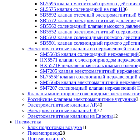
SL5595 клапан магнитный прямого действия 
SL5575 клапан соленоидный на пар НЗ
6
SB5592 клапан отсечный электромагнитный 6
SB5572 клапан электромагнитный давление до
SB5562 соленоидный клапан высокого давлен
SB5552 клапан электромагнитный сверхвысоко
SB5502 клапан соленоидный прямого действия
SB5501 клапан соленоидный прямого действия
Электромагнитные клапаны из нержавеющей стали
SM5563S клапан соленоидный нержавеющий
HX5571 клапан с электроприводом нержаве
HX5571F нержавеющая сталь клапан солено
SM7205 клапан электромагнитный нержаве
SL7555F клапан соленоидный нержавеющий д
SM5564S клапан электромагнитный нержав
SM7207 соленоидный клапан нержавеющий 
Клапаны миниатюрные соленоидные электромагни
Российские клапаны электромагнитные чугунные
3
Электромагнитные клапаны AR
40
Электромагнитные клапаны СК
72
Электромагнитные клапаны из Европы
12
Пневматика
Блок подготовки воздуха
11
Пневмопривод
28
Пневмоцилиндр
3