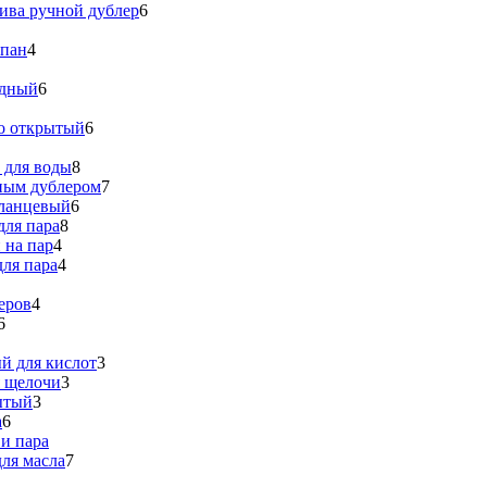
ива ручной дублер
6
апан
4
идный
6
о открытый
6
 для воды
8
ным дублером
7
ланцевый
6
для пара
8
 на пар
4
ля пара
4
еров
4
6
й для кислот
3
я щелочи
3
ытый
3
а
6
и пара
ля масла
7