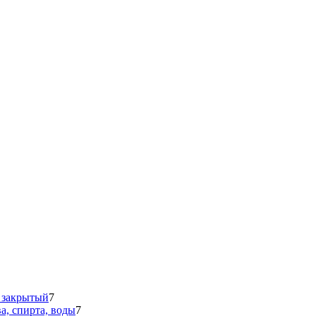
 закрытый
7
а, спирта, воды
7