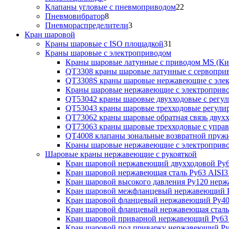
Клапаны угловые с пневмоприводом
22
Пневмовибратор
8
Пневмораспределители
3
Кран шаровой
Краны шаровые с ISO площадкой
31
Краны шаровые с электроприводом
Краны шаровые латунные с приводом MS (Ки
QT3308 краны шаровые латунные с сервопри
QT3308S краны шаровые нержавеющие с эле
Краны шаровые нержавеющие с электроприв
QT53042 краны шаровые двухходовые с рег
QT53043 краны шаровые трехходовые регул
QT73062 краны шаровые обратная связь двух
QT73063 краны шаровые трехходовые с упра
QT4008 клапаны зональные возвратной пруж
Краны шаровые нержавеющие с электропри
Шаровые краны нержавеющие с рукояткой
Кран шаровой нержавеющий двухходовой Ру6
Кран шаровой нержавеющая сталь Ру63 AISI3
Кран шаровой высокого давления Ру120 нер
Кран шаровой межфланцевый нержавеющий Р
Кран шаровой фланцевый нержавеющий Ру40
Кран шаровой фланцевый нержавеющая сталь
Кран шаровой приварной нержавеющий Ру63
Кран шаровой под приварку нержавеющий Ру