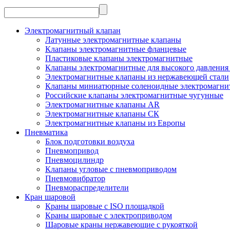
Электромагнитный клапан
Латунные электромагнитные клапаны
Клапаны электромагнитные фланцевые
Пластиковые клапаны электромагнитные
Клапаны электромагнитные для высокого давления 
Электромагнитные клапаны из нержавеющей стали
Клапаны миниатюрные соленоидные электромагни
Российские клапаны электромагнитные чугунные
Электромагнитные клапаны AR
Электромагнитные клапаны СК
Электромагнитные клапаны из Европы
Пневматика
Блок подготовки воздуха
Пневмопривод
Пневмоцилиндр
Клапаны угловые с пневмоприводом
Пневмовибратор
Пневмораспределители
Кран шаровой
Краны шаровые с ISO площадкой
Краны шаровые с электроприводом
Шаровые краны нержавеющие с рукояткой