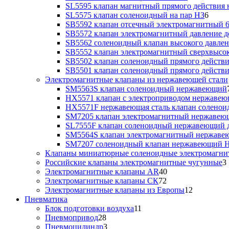
SL5595 клапан магнитный прямого действия 
SL5575 клапан соленоидный на пар НЗ
6
SB5592 клапан отсечный электромагнитный 6
SB5572 клапан электромагнитный давление до
SB5562 соленоидный клапан высокого давлен
SB5552 клапан электромагнитный сверхвысоко
SB5502 клапан соленоидный прямого действия
SB5501 клапан соленоидный прямого действия
Электромагнитные клапаны из нержавеющей стали
SM5563S клапан соленоидный нержавеющий
HX5571 клапан с электроприводом нержаве
HX5571F нержавеющая сталь клапан солено
SM7205 клапан электромагнитный нержаве
SL7555F клапан соленоидный нержавеющий д
SM5564S клапан электромагнитный нержав
SM7207 соленоидный клапан нержавеющий 
Клапаны миниатюрные соленоидные электромагни
Российские клапаны электромагнитные чугунные
3
Электромагнитные клапаны AR
40
Электромагнитные клапаны СК
72
Электромагнитные клапаны из Европы
12
Пневматика
Блок подготовки воздуха
11
Пневмопривод
28
Пневмоцилиндр
3