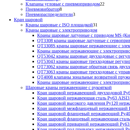
Клапаны угловые с пневмоприводом
22
Пневмовибратор
8
Пневмораспределители
3
Кран шаровой
Краны шаровые с ISO площадкой
31
Краны шаровые с электроприводом
Краны шаровые латунные с приводом MS (Ки
QT3308 краны шаровые латунные с сервопри
QT3308S краны шаровые нержавеющие с эле
Краны шаровые нержавеющие с электроприв
QT53042 краны шаровые двухходовые с рег
QT53043 краны шаровые трехходовые регул
QT73062 краны шаровые обратная связь двух
QT73063 краны шаровые трехходовые с упра
QT4008 клапаны зональные возвратной пруж
Краны шаровые нержавеющие с электропри
Шаровые краны нержавеющие с рукояткой
Кран шаровой нержавеющий двухходовой Ру6
Кран шаровой нержавеющая сталь Ру63 AISI3
Кран шаровой высокого давления Ру120 нер
Кран шаровой межфланцевый нержавеющий Р
Кран шаровой фланцевый нержавеющий Ру40
Кран шаровой фланцевый нержавеющая сталь
Кран шаровой приварной нержавеющий Ру63
Кран шаровой под приварку нержавеющий Ру