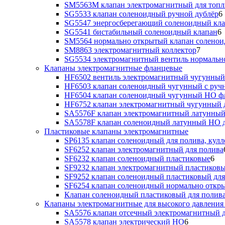
SM5563M клапан электромагнитный для топл
SG5533 клапан соленоидный ручной дублёр
6
SG5547 энергосберегающий соленоидный кл
SG5541 бистабильный соленоидный клапан
6
SM5564 нормально открытый клапан солено
SM8863 электромагнитный коллектор
7
SG5534 электромагнитный вентиль нормальн
Клапаны электромагнитные фланцевые
HF6502 вентиль электромагнитный чугунный
HF6503 клапан соленоидный чугунный с руч
HF6504 клапан соленоидный чугунный НО ф
HF6752 клапан электромагнитный чугунный 
SA5576F клапан электромагнитный латунный
SA5578F клапан соленоидный латунный НО д
Пластиковые клапаны электромагнитные
SP6135 клапан соленоидный для полива, кулл
SF6252 клапан электромагнитный для полива
SF6232 клапан соленоидный пластиковые
6
SF9232 клапан электромагнитный пластиковы
SF9252 клапан соленоидный пластиковый дл
SF6254 клапан соленоидный нормально откр
Клапан соленоидный пластиковый для полив
Клапаны электромагнитные для высокого давления 
SA5576 клапан отсечный электромагнитный д
SA5578 клапан электрический НО
6