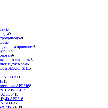
тай)
6
водом
9
ктроприводом
6
одом
5
улирующим приводом
6
ирующие
6
ходовые
6
вляющим сигналом
6
иной и дублером
6
водом SMART SH
15
3 AISI304
11
16
11
жавеющий AISI316
8
у16 AISI304
12
 AISI304
11
 Ру40 AISI316
11
 AISI304
12
63 AISI316
12