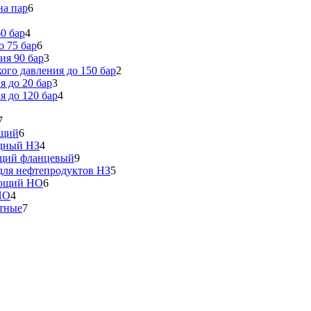
на пар
6
0 бар
4
 75 бар
6
ия 90 бар
3
го давления до 150 бар
2
 до 20 бар
3
 до 120 бар
4
7
ющий
6
идный НЗ
4
ющий фланцевый
9
ля нефтепродуктов НЗ
5
еющий НО
6
НО
4
тные
7