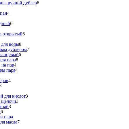
ива ручной дублер
6
апан
4
идный
6
о открытый
6
 для воды
8
ным дублером
7
ланцевый
6
для пара
8
 на пар
4
ля пара
4
еров
4
6
й для кислот
3
я щелочи
3
ытый
3
а
6
и пара
ля масла
7