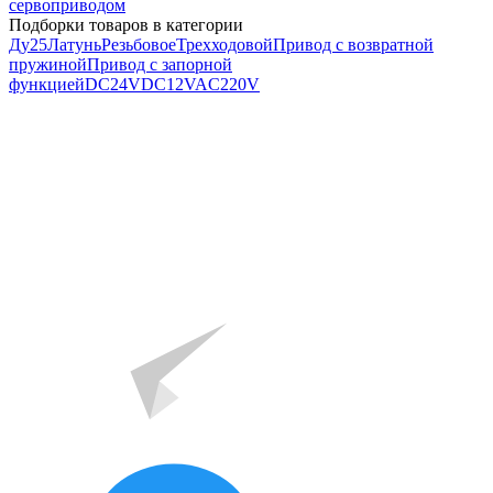
сервоприводом
Подборки товаров в категории
Ду25
Латунь
Резьбовое
Трехходовой
Привод с возвратной
пружиной
Привод с запорной
функцией
DC24V
DC12V
AC220V