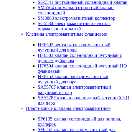
SG5541 бистабильный соленоидный клапан
SM5564 нормально открытый клапан
соленоидный
SM8863 электромагнитный коллектор
SG5534 электромагнитный вентиль
нормально открытый
Клапаны электромагнитные фланцевые
HF6502 вентиль электромагнитный
чугунный для воды
HF6503 клапан соленоидный чугунный с
ручным дублером
HF6504 клапан соленоидный чугунный НО
фланцевый
HF6752 клапан электромагнитный
чугунный для пара
SA5576F клапан электромагнитный
латунный на пар
SA5578F клапан соленоидный латунный НО
для пара
Пластиковые клапаны электромагнитные
SP6135 клапан соленоидный для полива,
куллеров
SF6252 клапан электромагнитный для