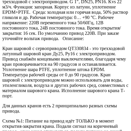
трехходовой с электроприводом. G 1", DN25, PN16. Kvs 22
м3/ч. Функция: запорная. Корпус из латуни, уплотнение
EPDM+PTFE. Среда: холодная или горячая вода, 50% раствор
гликоля и др. Рабочая температура: 0… +90 °С. Рабочее
напряжение: 220В переменного тока 50/60Гц, 12В
постоянного тока, 24В постоянного тока. Время открытия/
закрытия: 16 сек. По умолчанию привод 220В. При заказе
уточняйте вольтаж привода. Описание:
Кран шаровой с сервоприводом QT330834 - это трехходовой
латунный шаровой кран Ду25, Ру16 с электроприводом.
Привод снабжён концевыми выключателями, благодаря чему
кран проворачивается на 90 градусов и останавливается.
Уплотнение шара PTFE, уплотнение штока EPDM.
Температура рабочей среды от 0 до 90 градусов. Кран
шаровой с электроприводом можно использовать для воды,
этиленгликоля, воздуха и других рабочих сред, совместимых с
материалом шарового крана. Исполнение шарового крана Т-
порт.
Для данных кранов есть 2 принципиально разных схемы
привода.
Схема №1: Питание на привод идёт ТОЛЬКО в момент
открытия-закрытия крана. Подали сигнал на коричневый