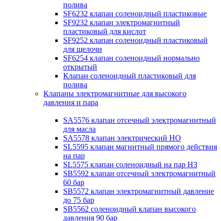
полива
SF6232 клапан соленоидный пластиковые
SF9232 клапан электромагнитный
пластиковый для кислот
SF9252 клапан соленоидный пластиковый
для щелочи
SF6254 клапан соленоидный нормально
открытый
Клапан соленоидный пластиковый для
полива
Клапаны электромагнитные для высокого
давления и пара
SA5576 клапан отсечный электромагнитный
для масла
SA5578 клапан электрический НО
SL5595 клапан магнитный прямого действия
на пар
SL5575 клапан соленоидный на пар НЗ
SB5592 клапан отсечный электромагнитный
60 бар
SB5572 клапан электромагнитный давление
до 75 бар
SB5562 соленоидный клапан высокого
давления 90 бар