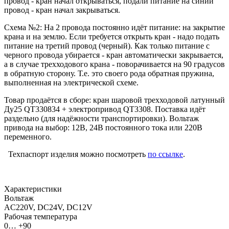
провод - кран начал открываться, подали питание на синий
провод - кран начал закрываться.
Схема №2: На 2 провода постоянно идёт питание: на закрытие
крана и на землю. Если требуется открыть кран - надо подать
питание на третий провод (черный). Как только питание с
черного провода убирается - кран автоматически закрывается,
а в случае трехходового крана - поворачивается на 90 градусов
в обратную сторону. Т.е. это своего рода обратная пружина,
выполненная на электрической схеме.
Товар продаётся в сборе: кран шаровой трехходовой латунный
Ду25 QT330834 + электропривод QT3308. Поставка идёт
раздельно (для надёжности транспортировки). Вольтаж
привода на выбор: 12В, 24В постоянного тока или 220В
переменного.
Техпаспорт изделия можно посмотреть
по ссылке
.
Характеристики
Вольтаж
AC220V, DC24V, DC12V
Рабочая температура
0… +90