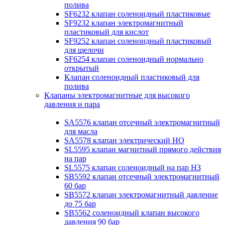
полива
SF6232 клапан соленоидный пластиковые
SF9232 клапан электромагнитный
пластиковый для кислот
SF9252 клапан соленоидный пластиковый
для щелочи
SF6254 клапан соленоидный нормально
открытый
Клапан соленоидный пластиковый для
полива
Клапаны электромагнитные для высокого
давления и пара
SA5576 клапан отсечный электромагнитный
для масла
SA5578 клапан электрический НО
SL5595 клапан магнитный прямого действия
на пар
SL5575 клапан соленоидный на пар НЗ
SB5592 клапан отсечный электромагнитный
60 бар
SB5572 клапан электромагнитный давление
до 75 бар
SB5562 соленоидный клапан высокого
давления 90 бар