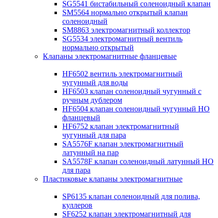
SG5541 бистабильный соленоидный клапан
SM5564 нормально открытый клапан
соленоидный
SM8863 электромагнитный коллектор
SG5534 электромагнитный вентиль
нормально открытый
Клапаны электромагнитные фланцевые
HF6502 вентиль электромагнитный
чугунный для воды
HF6503 клапан соленоидный чугунный с
ручным дублером
HF6504 клапан соленоидный чугунный НО
фланцевый
HF6752 клапан электромагнитный
чугунный для пара
SA5576F клапан электромагнитный
латунный на пар
SA5578F клапан соленоидный латунный НО
для пара
Пластиковые клапаны электромагнитные
SP6135 клапан соленоидный для полива,
куллеров
SF6252 клапан электромагнитный для