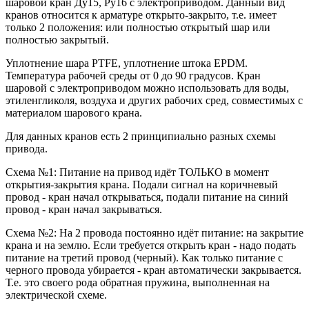
шаровой кран Ду15, Ру16 с электроприводом. Данный вид
кранов относится к арматуре открыто-закрыто, т.е. имеет
только 2 положения: или полностью открытый шар или
полностью закрытый.
Уплотнение шара PTFE, уплотнение штока EPDM.
Температура рабочей среды от 0 до 90 градусов. Кран
шаровой с электроприводом можно использовать для воды,
этиленгликоля, воздуха и других рабочих сред, совместимых с
материалом шарового крана.
Для данных кранов есть 2 принципиально разных схемы
привода.
Схема №1: Питание на привод идёт ТОЛЬКО в момент
открытия-закрытия крана. Подали сигнал на коричневый
провод - кран начал открываться, подали питание на синий
провод - кран начал закрываться.
Схема №2: На 2 провода постоянно идёт питание: на закрытие
крана и на землю. Если требуется открыть кран - надо подать
питание на третий провод (черный). Как только питание с
черного провода убирается - кран автоматически закрывается.
Т.е. это своего рода обратная пружина, выполненная на
электрической схеме.