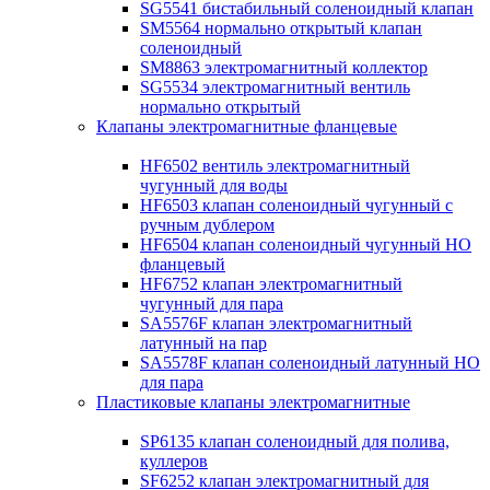
SG5541 бистабильный соленоидный клапан
SM5564 нормально открытый клапан
соленоидный
SM8863 электромагнитный коллектор
SG5534 электромагнитный вентиль
нормально открытый
Клапаны электромагнитные фланцевые
HF6502 вентиль электромагнитный
чугунный для воды
HF6503 клапан соленоидный чугунный с
ручным дублером
HF6504 клапан соленоидный чугунный НО
фланцевый
HF6752 клапан электромагнитный
чугунный для пара
SA5576F клапан электромагнитный
латунный на пар
SA5578F клапан соленоидный латунный НО
для пара
Пластиковые клапаны электромагнитные
SP6135 клапан соленоидный для полива,
куллеров
SF6252 клапан электромагнитный для