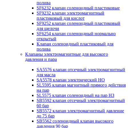
полива
SF6232 клапан соленоидный пластиковые
SF9232 клапан электромагнитный
пластиковый для кислот
SF9252 клапан соленоидный пластиковый
для щелочи
SF6254 клапан соленоидный нормально
открытый
Клапан соленоидный пластиковый для
полива
Клапаны электромагнитные для высокого
давления и пара
SA5576 клапан отсечный электромагнитный
для масла
SA5578 клапан электрический НО
SL5595 клапан магнитный прямого действия
на пар
SL5575 клапан соленоидный на пар НЗ
SB5592 клапан отсечный электромагнитный
60 бар
SB5572 клапан электромагнитный давление
до 75 бар
SB5562 соленоидный клапан высокого
давления 90 бар