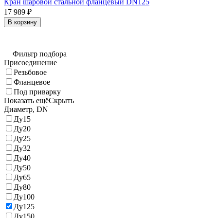
Кран шаровой стальной фланцевый DN125
17 989
₽
В корзину
Фильтр подбора
Присоединение
Резьбовое
Фланцевое
Под приварку
Показать ещё
Скрыть
Диаметр, DN
Ду15
Ду20
Ду25
Ду32
Ду40
Ду50
Ду65
Ду80
Ду100
Ду125
Ду150