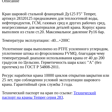
Описание
Кран шаровой стальной фланцевый Ду125 F5" Temper,
артикул 28320125 предназначен для теплосетевой воды,
нефтепродуктов, ГСМ, газовых сред и других рабочих сред,
неагрессивные для материалов деталей крана. Корпус крана
выполнен из стали ст.20. Максимальное давление Ру16 бар.
Температура эксплуатации: -40...+200С
Уплотнение шара выполнено из PTFE усиленного углеродом,
уплотнение штока из фторсиликона FVMQ, благодаря чему
температурный диапазон использования крана от 40 до 200
градусов по Цельсию. Герметичность шара класс "А" (без
протечек) по ГОСТ Р 54808-2011.
Ресурс наработки крана 10000 циклов открытия-закрытия или
25 лет, при соблюдении условий эксплуатации шарового
крана. Гарантийный срок службы 3 года.
Технический паспорт на кран по ссылке:
Технический
паспорт на краны Temper серия 283
.