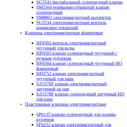
SG5541 бистабильный соленоидный клапан
SM5564 нормально открытый клапан
соленоидный
SM8863 электромагнитный коллектор
SG5534 электромагнитный вентиль
нормально открытый
Клапаны электромагнитные фланцевые
HF6502 вентиль электромагнитный
чугунный для воды
HF6503 клапан соленоидный чугунный с
ручным дублером
HF6504 клапан соленоидный чугунный НО
фланцевый
HF6752 клапан электромагнитный
чугунный для пара
SA5576F клапан электромагнитный
латунный на пар
SA5578F клапан соленоидный латунный НО
для пара
Пластиковые клапаны электромагнитные
SP6135 клапан соленоидный для полива,
куллеров
SF6252 клапан электромагнитный для