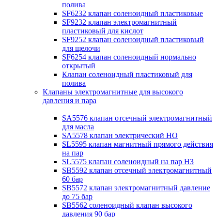
полива
SF6232 клапан соленоидный пластиковые
SF9232 клапан электромагнитный
пластиковый для кислот
SF9252 клапан соленоидный пластиковый
для щелочи
SF6254 клапан соленоидный нормально
открытый
Клапан соленоидный пластиковый для
полива
Клапаны электромагнитные для высокого
давления и пара
SA5576 клапан отсечный электромагнитный
для масла
SA5578 клапан электрический НО
SL5595 клапан магнитный прямого действия
на пар
SL5575 клапан соленоидный на пар НЗ
SB5592 клапан отсечный электромагнитный
60 бар
SB5572 клапан электромагнитный давление
до 75 бар
SB5562 соленоидный клапан высокого
давления 90 бар