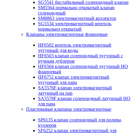
SG5541 бистабильный соленоидный клапан
SM5564 нормально открытый клапан
соленоидный
SM8863 электромагнитный коллектор
SG5534 электромагнитный вентиль
нормально открытый
Клапаны электромагнитные фланцевые
HF6502 вентиль электромагнитный
чугунный для воды
HF6503 клапан соленоидный чугунный с
ручным дублером
HF6504 клапан соленоидный чугунный НО
фланцевый
HF6752 клапан электромагнитный
чугунный для пара
SA5576F клапан электромагнитный
латунный на пар
SA5578F клапан соленоидный латунный НО
для пара
Пластиковые клапаны электромагнитные
SP6135 клапан соленоидный для полива,
куллеров
SF6252 клапан электромагнитный для