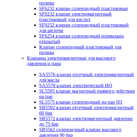
полива
SF6232 клапан соленоидный пластиковые
SF9232 клапан электромагнитный
пластиковый для кислот
SF9252 клапан соленоидный пластиковый
для щелочи
SF6254 клапан соленоидный нормально
открытый
Клапан соленоидный пластиковый для
полива
Клапаны электромагнитные для высокого
давления и пара
SA5576 клапан отсечный электромагнитный
для масла
SA5578 клапан электрический НО
SL5595 клапан магнитный прямого действия
на пар
SL5575 клапан соленоидный на пар НЗ
SB5592 клапан отсечный электромагнитный
60 бар
SB5572 клапан электромагнитный давление
до 75 бар
SB5562 соленоидный клапан высокого
давления 90 бар