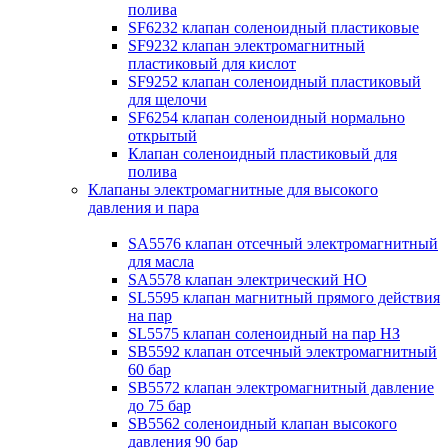
полива
SF6232 клапан соленоидный пластиковые
SF9232 клапан электромагнитный
пластиковый для кислот
SF9252 клапан соленоидный пластиковый
для щелочи
SF6254 клапан соленоидный нормально
открытый
Клапан соленоидный пластиковый для
полива
Клапаны электромагнитные для высокого
давления и пара
SA5576 клапан отсечный электромагнитный
для масла
SA5578 клапан электрический НО
SL5595 клапан магнитный прямого действия
на пар
SL5575 клапан соленоидный на пар НЗ
SB5592 клапан отсечный электромагнитный
60 бар
SB5572 клапан электромагнитный давление
до 75 бар
SB5562 соленоидный клапан высокого
давления 90 бар