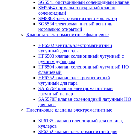
SG5541 бистабильный соленоидный клапан
SM5564 нормально открытый клапан
соленоидный
SM8863 электромагнитный коллектор
SG5534 электромагнитный вентиль
нормально открытый
Клапаны электромагнитные фланцевые
HF6502 вентиль электромагнитный
чугунный для воды
HF6503 клапан соленоидный чугунный с
ручным дублером
HF6504 клапан соленоидный чугунный НО
фланцевый
HF6752 клапан электромагнитный
чугунный для пара
SA5576F клапан электромагнитный
латунный на пар
SA5578F клапан соленоидный латунный НО
для пара
Пластиковые клапаны электромагнитные
SP6135 клапан соленоидный для полива,
куллеров
SF6252 клапан электромагнитный для