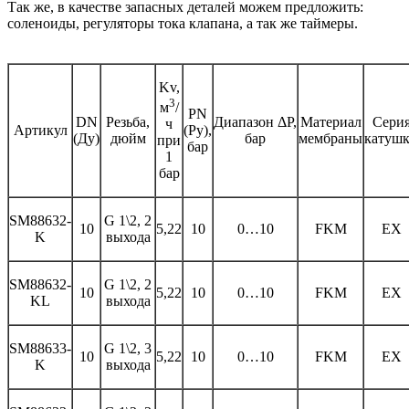
Так же, в качестве запасных деталей можем предложить:
соленоиды, регуляторы тока клапана, а так же таймеры.
Kv,
3
м
/
PN
DN
Резьба,
Диапазон ΔP,
Материал
Сери
ч
Артикул
(Ру),
(Ду)
дюйм
бар
мембраны
катуш
при
бар
1
бар
SM88632-
G 1\2, 2
10
5,22
10
0…10
FKM
EX
K
выхода
SM88632-
G 1\2, 2
10
5,22
10
0…10
FKM
EX
KL
выхода
SM88633-
G 1\2, 3
10
5,22
10
0…10
FKM
EX
K
выхода