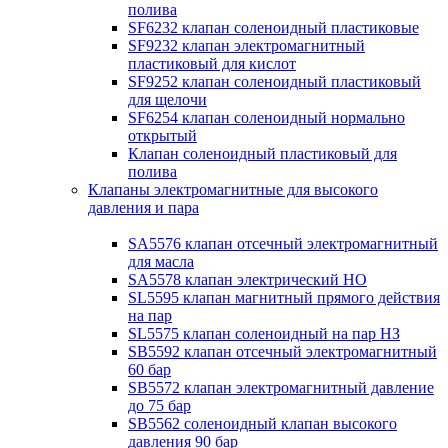
полива
SF6232 клапан соленоидный пластиковые
SF9232 клапан электромагнитный
пластиковый для кислот
SF9252 клапан соленоидный пластиковый
для щелочи
SF6254 клапан соленоидный нормально
открытый
Клапан соленоидный пластиковый для
полива
Клапаны электромагнитные для высокого
давления и пара
SA5576 клапан отсечный электромагнитный
для масла
SA5578 клапан электрический НО
SL5595 клапан магнитный прямого действия
на пар
SL5575 клапан соленоидный на пар НЗ
SB5592 клапан отсечный электромагнитный
60 бар
SB5572 клапан электромагнитный давление
до 75 бар
SB5562 соленоидный клапан высокого
давления 90 бар