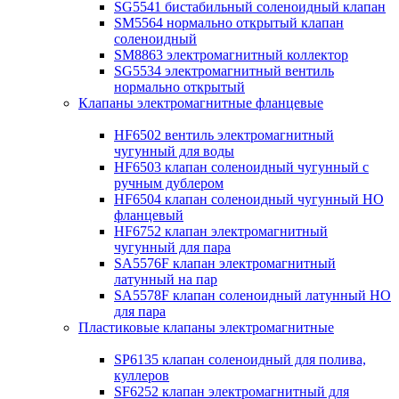
SG5541 бистабильный соленоидный клапан
SM5564 нормально открытый клапан
соленоидный
SM8863 электромагнитный коллектор
SG5534 электромагнитный вентиль
нормально открытый
Клапаны электромагнитные фланцевые
HF6502 вентиль электромагнитный
чугунный для воды
HF6503 клапан соленоидный чугунный с
ручным дублером
HF6504 клапан соленоидный чугунный НО
фланцевый
HF6752 клапан электромагнитный
чугунный для пара
SA5576F клапан электромагнитный
латунный на пар
SA5578F клапан соленоидный латунный НО
для пара
Пластиковые клапаны электромагнитные
SP6135 клапан соленоидный для полива,
куллеров
SF6252 клапан электромагнитный для