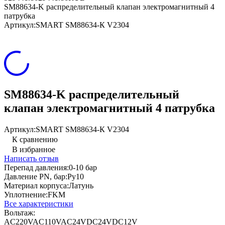
SM88634-K распределительный клапан электромагнитный 4
патрубка
Артикул:
SMART SM88634-К V2304
SM88634-K распределительный
клапан электромагнитный 4 патрубка
Артикул:
SMART SM88634-К V2304
К сравнению
В избранное
Написать отзыв
Перепад давления:
0-10 бар
Давление PN, бар:
Ру10
Материал корпуса:
Латунь
Уплотнение:
FKM
Все характеристики
Вольтаж:
AC220V
AC110V
AC24V
DC24V
DC12V