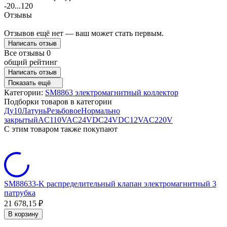
-20...120
Отзывы
Отзывов ещё нет — ваш может стать первым.
Написать отзыв
Все отзывы
0
общий рейтинг
Написать отзыв
Показать ещё
Категории:
SM8863 электромагнитный коллектор
Подборки товаров в категории
Ду10
Латунь
Резьбовое
Нормально
закрытый
AC110V
AC24V
DC24V
DC12V
AC220V
C этим товаром также покупают
SM88633-K распределительный клапан электромагнитный 3
патрубка
21 678,15
₽
В корзину