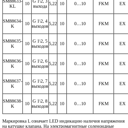
SM88633-
G 1\2, 3
10
5,22
10
0…10
FKM
EX
KL
выхода
SM88634-
G 1\2, 4
10
5,22
10
0…10
FKM
EX
K
выходов
SM88635-
G 1\2, 5
10
5,22
10
0…10
FKM
EX
K
выходов
SM88636-
G 1\2, 6
10
5,22
10
0…10
FKM
EX
K
выходов
SM88637-
G 1\2, 7
10
5,22
10
0…10
FKM
EX
K
выходов
SM88638-
G 1\2, 8
10
5,22
10
0…10
FKM
EX
K
выходов
Маркировка
L
означает
LED
индикацию наличия напряжения
на катушке клапана. На электромагнитные соленоидные