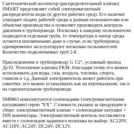
Сантехнический коллектор (распределительный клапан)
SMART представляет собой электромагнитный
распределитель воды (и других рабочих сред). Его наличие
упрощает подачу рабочей среды к разным пользователям или
объектам производства и позволяет производить контроль
давления в трубопроводе. Поскольку к каждому пользователю
подводится отдельная труба, то температура и напор среды
остаются неизменными даже в случае, если трубопровод
одновременно эксплуатируют несколько пользователей.
Количество подключаемых труб 2-8.
Присоединение к трубопроводу G 1\2", условный проход
Ду10. Уплотнение клапана FKM, благодаря этому его можно
использовать для воды, газа, воздуха, топлива, спирта,
гликоля и т.д. Данный электровентиль может работать при
самотёке, его можно устаналивать как на вертикальном, так и
на горизонтальном трубопроводе.
SM8863 комплектуются соленоидами (электромагнитными
катушками) серии “EX”. Стоимость указана за продукцию в
сборе: электромагнитный клапан + соленоидные катушки +
DIN коннекторы. Электромагнитный вентиль поставляется
вместе с соленоидом заданного вольтажа на выбор: AC220V,
AC110V, AC24V, DC24V, DC12V.