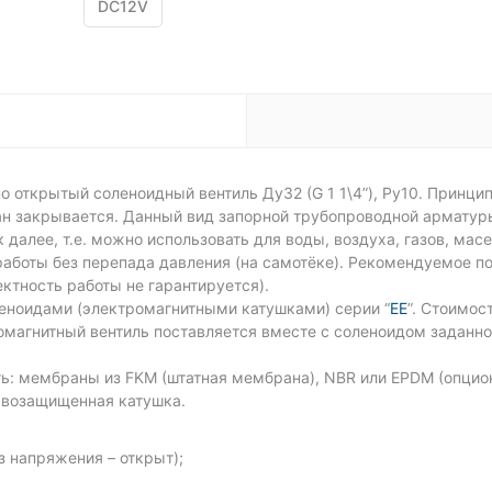
DC12V
о открытый соленоидный вентиль Ду32 (G 1 1\4”), Ру10. Принци
пан закрывается. Данный вид запорной трубопроводной арматур
 далее, т.е. можно использовать для воды, воздуха, газов, масе
аботы без перепада давления (на самотёке). Рекомендуемое по
ктность работы не гарантируется).
ноидами (электромагнитными катушками) серии “
EE
”. Стоимос
омагнитный вентиль поставляется вместе с соленоидом заданно
ь: мембраны из FKM (штатная мембрана), NBR или EPDM (опцион
ывозащищенная катушка.
з напряжения – открыт);