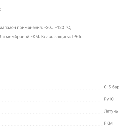
;
апазон применения: -20...+120 °С;
 и мембраной FKM. Класс защиты: IP65.
0-5 бар
Ру10
Латунь
FKM