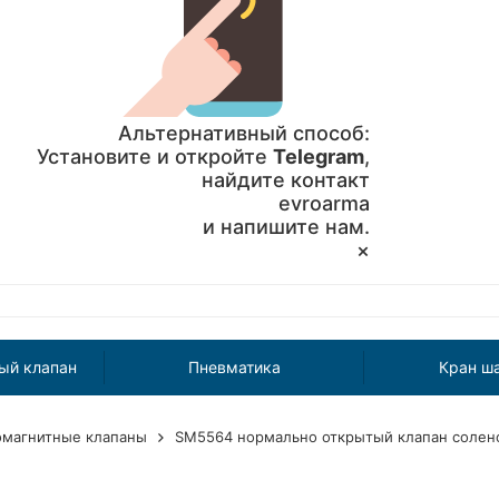
Альтернативный способ:
Установите и откройте
Telegram
,
найдите контакт
evroarma
и напишите нам.
×
ый клапан
Пневматика
Кран ш
омагнитные клапаны
SM5564 нормально открытый клапан соле