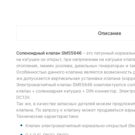
Описание
Соленоидный клапан SM55646
– это латунный нормальн
на катушке он открыт, при напряжении на катушке кла
отопления, линиях розлива, дизельных генераторах и так
Особенностью данного клапана является возможность р
же допускается вертикальная установка клапана (корре
Электромагнитный клапан SM55646 комплектуются соле
клапан + соленоидная катушка + DIN коннектор. Электр
DC12V.
Так же, в качестве запасных деталей можем предложит
клапана. По запросу к клапану может продаваться взр
Технические характеристики:
Клапан электромагнитный нормально-открытый
(бе
G 1 1\4", DN32, PN10;