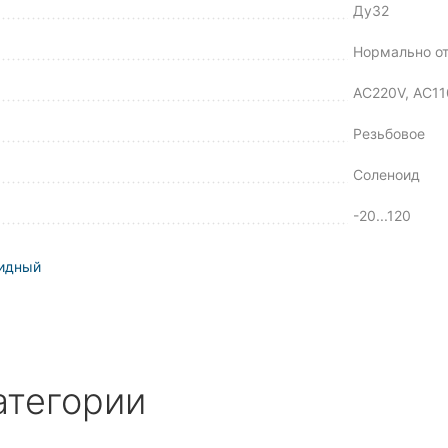
Ду32
Нормально о
AC220V, AC11
Резьбовое
Соленоид
-20...120
идный
атегории