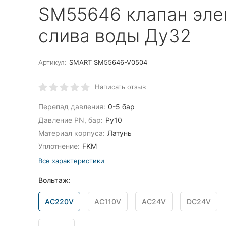
SM55646 клапан эле
слива воды Ду32
Артикул:
SMART SM55646-V0504
Написать отзыв
Перепад давления:
0-5 бар
Давление PN, бар:
Ру10
Материал корпуса:
Латунь
Уплотнение:
FKM
Все характеристики
Вольтаж:
AC220V
AC110V
AC24V
DC24V