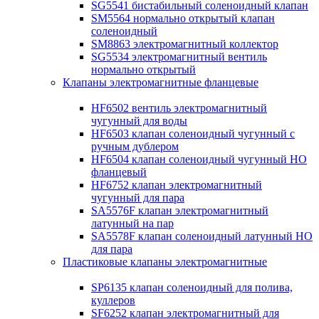
SG5541 бистабильный соленоидный клапан
SM5564 нормально открытый клапан
соленоидный
SM8863 электромагнитный коллектор
SG5534 электромагнитный вентиль
нормально открытый
Клапаны электромагнитные фланцевые
HF6502 вентиль электромагнитный
чугунный для воды
HF6503 клапан соленоидный чугунный с
ручным дублером
HF6504 клапан соленоидный чугунный НО
фланцевый
HF6752 клапан электромагнитный
чугунный для пара
SA5576F клапан электромагнитный
латунный на пар
SA5578F клапан соленоидный латунный НО
для пара
Пластиковые клапаны электромагнитные
SP6135 клапан соленоидный для полива,
куллеров
SF6252 клапан электромагнитный для