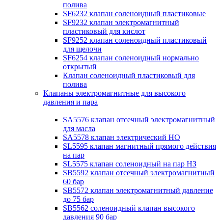
полива
SF6232 клапан соленоидный пластиковые
SF9232 клапан электромагнитный
пластиковый для кислот
SF9252 клапан соленоидный пластиковый
для щелочи
SF6254 клапан соленоидный нормально
открытый
Клапан соленоидный пластиковый для
полива
Клапаны электромагнитные для высокого
давления и пара
SA5576 клапан отсечный электромагнитный
для масла
SA5578 клапан электрический НО
SL5595 клапан магнитный прямого действия
на пар
SL5575 клапан соленоидный на пар НЗ
SB5592 клапан отсечный электромагнитный
60 бар
SB5572 клапан электромагнитный давление
до 75 бар
SB5562 соленоидный клапан высокого
давления 90 бар