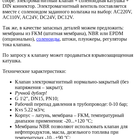
сборе: электромагнитный клапан + соленоидная катушка +
DIN коннектор. Электромагнитный вентиль поставляется
вместе с соленоидом заданного вольтажа на выбор: AC220V,
AC110V, AC24V, DC24V, DC12V.
Так же, в качестве запасных деталей можем предложить:
мембраны из FKM (штатная мембрана), NBR или EPDM
(опционально),
соленоиды
, штоки, плунжеры, регуляторы
тока клапана.
По запросу к клапану может продаваться взрывозащищенная
катушка.
Технические характеристики:
Клапан электромагнитный нормально-закрытый (без
напряжения – закрыт);
Ручной дублер!
G 1\2", DN15, PN10;
Рабочий перепад давления в трубопроводе: 0-10 бар;
Kvs 5.22 м3/ч;
Корпус – латунь, мембрана – FKM, температурный
диапазон применения: -20...+120 °С;
Мембраны NBR позволяют использовать клапан для
нефтепродуктов, масла, дизельного топлива при
температурах -10...+90 °С;