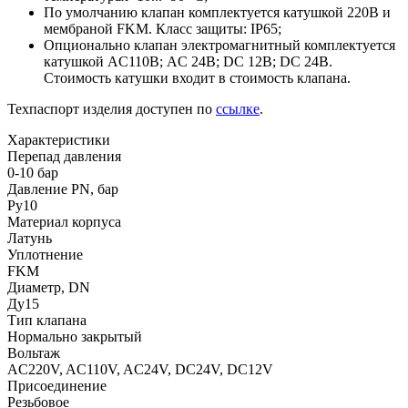
По умолчанию клапан комплектуется катушкой 220В и
мембраной FKM. Класс защиты: IP65;
Опционально клапан электромагнитный комплектуется
катушкой AC110В; AC 24В; DC 12В; DC 24В.
Стоимость катушки входит в стоимость клапана.
Техпаспорт изделия доступен по
ссылке
.
Характеристики
Перепад давления
0-10 бар
Давление PN, бар
Ру10
Материал корпуса
Латунь
Уплотнение
FKM
Диаметр, DN
Ду15
Тип клапана
Нормально закрытый
Вольтаж
AC220V, AC110V, AC24V, DC24V, DC12V
Присоединение
Резьбовое