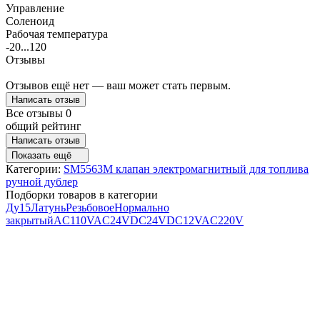
Управление
Соленоид
Рабочая температура
-20...120
Отзывы
Отзывов ещё нет — ваш может стать первым.
Написать отзыв
Все отзывы
0
общий рейтинг
Написать отзыв
Показать ещё
Категории:
SM5563M клапан электромагнитный для топлива
ручной дублер
Подборки товаров в категории
Ду15
Латунь
Резьбовое
Нормально
закрытый
AC110V
AC24V
DC24V
DC12V
AC220V