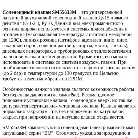
Соленоидный клапан SM55633M
– это универсальный
латунный двухходовой соленоидный клапан Ду15 прямого
действия (G 1\2”), Ру10. Данный вид электромагнитного
вентиля широко используется в системах водоснабжения и
отопления (максимальная температура с штатной мембраной
до 120С), линиях розлива (антифриз, ацетилен, вино, пиво,
сахарный сироп, соляной раствор, спирты, масло, гликоль),
дизельных генераторах, в трубопроводах с теплоносителями
на основе масла и нефтепродуктов. Кроме того, его можно
использовать в системах со сжатым воздухом, газами. При
необходимости можно использовать с паром низкого давления
(до 2 бар) и температурой до 130 градусов по Цельсию -
требуется замена мембраны на EPDM.
Особенностью данного клапана является возможность работы
без перепада давления (на самотёке). Рекомендуемое
положение установки клапана - соленоидом вверх, но так же
допускается вертикальная установка клапана. Клапан является
нормально закрытым - т.е. без напряжения на катушке он
закрыт, при напряжении на катушке клапан открывается.
SM55633M комплектуются соленоидами (электромагнитными
катушками) серии “EU”. Стоимость указана за продукцию в