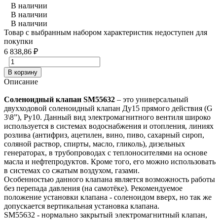
В наличии
В наличии
В наличии
Товар с выбранным набором характеристик недоступен для
покупки
6 838,86
₽
В корзину
Описание
Соленоидный клапан SM55632
– это универсальный
двухходовой соленоидный клапан Ду15 прямого действия (G
3\8”), Ру10. Данный вид электромагнитного вентиля широко
используется в системах водоснабжения и отопления, линиях
розлива (антифриз, ацетилен, вино, пиво, сахарный сироп,
соляной раствор, спирты, масло, гликоль), дизельных
генераторах, в трубопроводах с теплоносителями на основе
масла и нефтепродуктов. Кроме того, его можно использовать
в системах со сжатым воздухом, газами.
Особенностью данного клапана является возможность работы
без перепада давления (на самотёке). Рекомендуемое
положение установки клапана - соленоидом вверх, но так же
допускается вертикальная установка клапана.
SM55632 - нормально закрытый электромагнитный клапан,