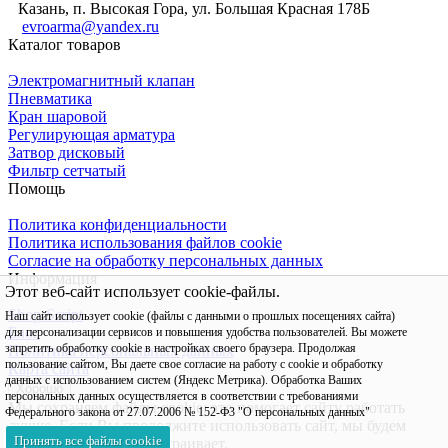
Казань, п. Высокая Гора, ул. Большая Красная 178Б
evroarma@yandex.ru
Каталог товаров
Электромагнитный клапан
Пневматика
Кран шаровой
Регулирующая арматура
Затвор дисковый
Фильтр сетчатый
Помощь
Политика конфиденциальности
Политика использования файлов cookie
Согласие на обработку персональных данных
Информация
Этот веб-сайт использует cookie-файлы.
Shop-Script
Наш сайт использует cookie (файлы с данными о прошлых посещениях сайта)
Блог
для персонализации сервисов и повышения удобства пользователей. Вы можете
запретить обработку cookie в настройках своего браузера. Продолжая
Политика персональных данных
пользование сайтом, Вы даете свое согласие на работу с cookie и обработку
Карта сайта
данных с использованием систем (Яндекс Метрика). Обработка Ваших
Хорошо
персональных данных осуществляется в соответствии с требованиями
Мы сохраняем файлы cookie: это помогает сайту работать
Федерального закона от 27.07.2006 № 152-Ф3 "О персональных данных"
лучше. Если Вы продолжите использовать сайт, мы будем
Принять все файлы cookie
считать, что Вас это устраивает.