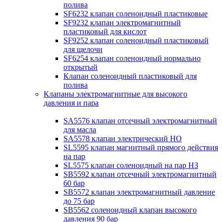
полива
SF6232 клапан соленоидный пластиковые
SF9232 клапан электромагнитный
пластиковый для кислот
SF9252 клапан соленоидный пластиковый
для щелочи
SF6254 клапан соленоидный нормально
открытый
Клапан соленоидный пластиковый для
полива
Клапаны электромагнитные для высокого
давления и пара
SA5576 клапан отсечный электромагнитный
для масла
SA5578 клапан электрический НО
SL5595 клапан магнитный прямого действия
на пар
SL5575 клапан соленоидный на пар НЗ
SB5592 клапан отсечный электромагнитный
60 бар
SB5572 клапан электромагнитный давление
до 75 бар
SB5562 соленоидный клапан высокого
давления 90 бар