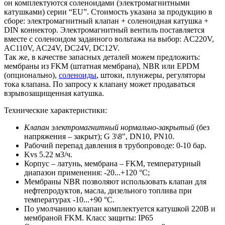
он комплектуются соленоидами (электромагнитными
катушками) серии “EU”. Стоимость указана за продукцию в
сборе: электромагнитный клапан + соленоидная катушка +
DIN коннектор. Электромагнитный вентиль поставляется
вместе с соленоидом заданного вольтажа на выбор: AC220V,
AC110V, AC24V, DC24V, DC12V.
Так же, в качестве запасных деталей можем предложить:
мембраны из FKM (штатная мембрана), NBR или EPDM
(опционально),
соленоиды
, штоки, плунжеры, регуляторы
тока клапана. По запросу к клапану может продаваться
взрывозащищенная катушка.
Технические характеристики:
Клапан электромагнитный нормально-закрытый
(без
напряжения – закрыт); G 3\8", DN10, PN10.
Рабочий перепад давления в трубопроводе: 0-10 бар.
Kvs 5.22 м3/ч.
Корпус – латунь, мембрана – FKM, температурный
диапазон применения: -20...+120 °С;
Мембраны NBR позволяют использовать клапан для
нефтепродуктов, масла, дизельного топлива при
температурах -10...+90 °С.
По умолчанию клапан комплектуется катушкой 220В и
мембраной FKM. Класс защиты: IP65