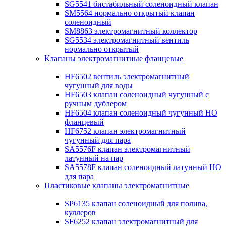
SG5541 бистабильный соленоидный клапан
SM5564 нормально открытый клапан
соленоидный
SM8863 электромагнитный коллектор
SG5534 электромагнитный вентиль
нормально открытый
Клапаны электромагнитные фланцевые
HF6502 вентиль электромагнитный
чугунный для воды
HF6503 клапан соленоидный чугунный с
ручным дублером
HF6504 клапан соленоидный чугунный НО
фланцевый
HF6752 клапан электромагнитный
чугунный для пара
SA5576F клапан электромагнитный
латунный на пар
SA5578F клапан соленоидный латунный НО
для пара
Пластиковые клапаны электромагнитные
SP6135 клапан соленоидный для полива,
куллеров
SF6252 клапан электромагнитный для