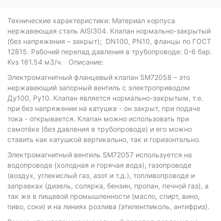
Технические характеристики: Материал корпуса
нержавеющая сталь AISI304. Клапан нормально-закрытый
(без напряжения – закрыт); DN100, PN10, фланцы по ГОСТ
12815. Рабочий перепад давления в трубопроводе: 0-6 бар.
Kvs 161.54 м3/ч. Описание:
Электромагнитный фланцевый клапан SM72058 – это
нержавеющий запорный вентиль с электроприводом
Ду100, Ру10. Клапан является нормально-закрытым, т.е.
при без напряжении на катушке - он закрыт, при подаче
тока - открывается. Клапан можно использовать при
самотёке (без давления в трубопроводе) и его можно
ставить как катушкой вертикально, так и горизонтально.
Электромагнитный вентиль SM72057 используется на
водопроводе (холодная и горячая вода), газопроводе
(воздух, углекислый газ, азот и т.д.), топливопроводе и
заправках (дизель, солярка, бензин, пропан, печной газ), а
так же в пищевой промышленности (масло, спирт, вино,
пиво, соки) и на линиях розлива (этиленгликоль, антифриз).