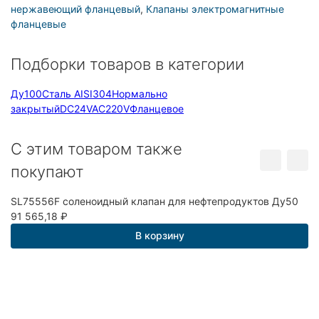
нержавеющий фланцевый
,
Клапаны электромагнитные
фланцевые
Подборки товаров в категории
Ду100
Сталь AISI304
Нормально
закрытый
DC24V
AC220V
Фланцевое
C этим товаром также
покупают
SL75556F соленоидный клапан для нефтепродуктов Ду50
91 565,18
₽
В корзину