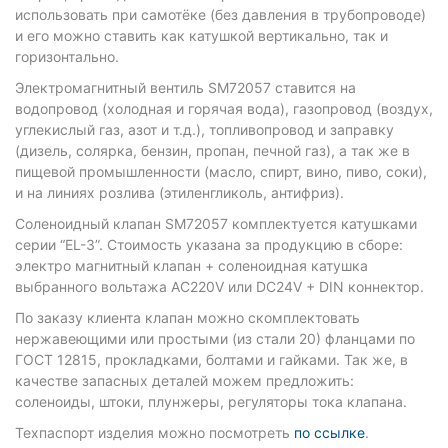
использовать при самотёке (без давления в трубопроводе)
и его можно ставить как катушкой вертикально, так и
горизонтально.
Электромагнитный вентиль SM72057 ставится на
водопровод (холодная и горячая вода), газопровод (воздух,
углекислый газ, азот и т.д.), топливопровод и заправку
(дизель, солярка, бензин, пропан, печной газ), а так же в
пищевой промышленности (масло, спирт, вино, пиво, соки),
и на линиях розлива (этиленгликоль, антифриз).
Соленоидный клапан SM72057 комплектуется катушками
серии “EL-3”. Стоимость указана за продукцию в сборе:
электро магнитный клапан + соленоидная катушка
выбранного вольтажа AC220V или DC24V + DIN коннектор.
По заказу клиента клапан можно скомплектовать
нержавеющими или простыми (из стали 20) фланцами по
ГОСТ 12815, прокладками, болтами и гайками. Так же, в
качестве запасных деталей можем предложить:
соленоиды, штоки, плунжеры, регуляторы тока клапана.
Техпаспорт изделия можно посмотреть
по ссылке
.