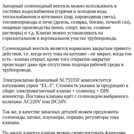
Запорный соленоидный вентиль можно использовать в
системах водоснабжения (горячая и холодная вода,
теплоснабжения и котельных (пар, пароводяная смесь),
топливопроводы и печи (дизель, солярка, бензин, печной газ),
пищевые производства (вино, спирт, масла, соляные
растворы) и т.д. Клапан можно устанавливать на
горизонтальном и вертикальном участке трубопровода.
Соленоидный вентиль является нормально закрытым прямого
действия, т.е. когда нету тока на катушке - он закрыт, когда ток
есть - клапан открыт, кроме того открытие-закрытие
происходит даже при отсутствии подпора рабочей среды в
трубопроводе.
Электроклапан фланцевый SL75555F комплектуется
катушками серии “EL-3”. Стоимость указана за продукцию в
сборе: электромагнитный клапан + соленоид + DIN
коннектор. Поставка клапана идёт с соленоидом выбранного
вольтажа: AC220V или DC24V.
Так же, в качестве запасных деталей можем предложить:
соленоиды, штоки, плунжеры, поршни, регуляторы тока
клапана.
По заказу клиента клапан можно скомплектовать фланцами