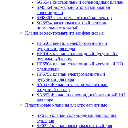
SG5541 бистабильный соленоидный клапан
SM5564 нормально открытый клапан
соленоидный
SM8863 электромагнитный коллектор
SG5534 электромагнитный вентиль
нормально открытый
Клапаны электромагнитные фланцевые
HF6502 вентиль электромагнитный
чугунный для воды
HF6503 клапан соленоидный чугунный с
ручным дублером
HF6504 клапан соленоидный чугунный НО
фланцевый
HF6752 клапан электромагнитный
чугунный для пара
SA5576F клапан электромагнитный
латунный на пар
SA5578F клапан соленоидный латунный НО
для пара
Пластиковые клапаны электромагнитные
SP6135 клапан соленоидный для полива,
куллеров
SF6252 клапан электромагнитный для