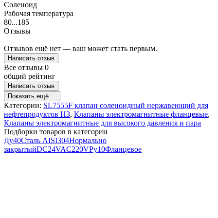
Соленоид
Рабочая температура
80...185
Отзывы
Отзывов ещё нет — ваш может стать первым.
Написать отзыв
Все отзывы
0
общий рейтинг
Написать отзыв
Показать ещё
Категории:
SL7555F клапан соленоидный нержавеющий для
нефтепродуктов НЗ
,
Клапаны электромагнитные фланцевые
,
Клапаны электромагнитные для высокого давления и пара
Подборки товаров в категории
Ду40
Сталь AISI304
Нормально
закрытый
DC24V
AC220V
Ру10
Фланцевое