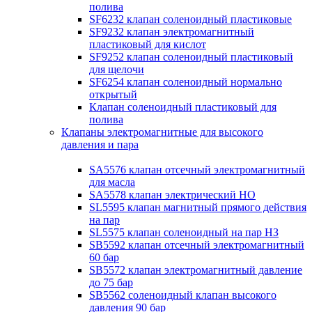
полива
SF6232 клапан соленоидный пластиковые
SF9232 клапан электромагнитный
пластиковый для кислот
SF9252 клапан соленоидный пластиковый
для щелочи
SF6254 клапан соленоидный нормально
открытый
Клапан соленоидный пластиковый для
полива
Клапаны электромагнитные для высокого
давления и пара
SA5576 клапан отсечный электромагнитный
для масла
SA5578 клапан электрический НО
SL5595 клапан магнитный прямого действия
на пар
SL5575 клапан соленоидный на пар НЗ
SB5592 клапан отсечный электромагнитный
60 бар
SB5572 клапан электромагнитный давление
до 75 бар
SB5562 соленоидный клапан высокого
давления 90 бар