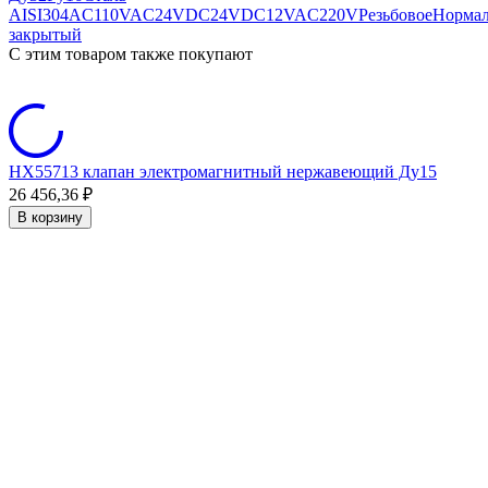
AISI304
AC110V
AC24V
DC24V
DC12V
AC220V
Резьбовое
Норма
закрытый
C этим товаром также покупают
HX55713 клапан электромагнитный нержавеющий Ду15
26 456,36
₽
3
В корзину