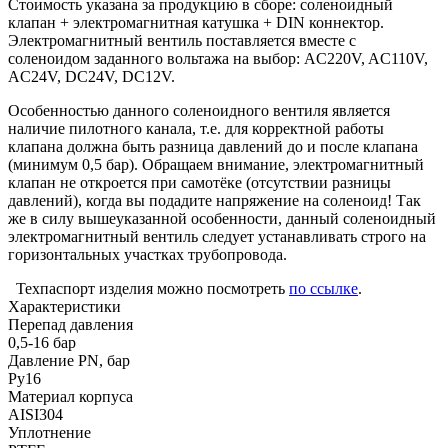
Стоимость указана за продукцию в сборе: соленоидный
клапан + электромагнитная катушка + DIN коннектор.
Электромагнитный вентиль поставляется вместе с
соленоидом заданного вольтажа на выбор: AC220V, AC110V,
AC24V, DC24V, DC12V.
Особенностью данного соленоидного вентиля является
наличие пилотного канала, т.е. для корректной работы
клапана должна быть разница давлений до и после клапана
(минимум 0,5 бар). Обращаем внимание, электромагнитный
клапан не откроется при самотёке (отсутствии разницы
давлений), когда вы подадите напряжение на соленоид! Так
же в силу вышеуказанной особенности, данный соленоидный
электромагнитный вентиль следует устанавливать строго на
горизонтальных участках трубопровода.
Техпаспорт изделия можно посмотреть
по ссылке
.
Характеристики
Перепад давления
0,5-16 бар
Давление PN, бар
Ру16
Материал корпуса
AISI304
Уплотнение