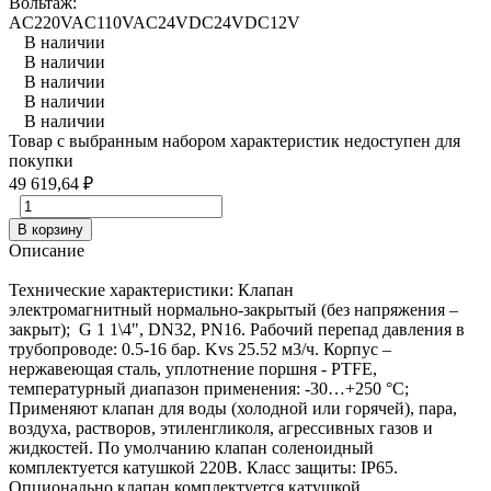
Вольтаж:
AC220V
AC110V
AC24V
DC24V
DC12V
В наличии
В наличии
В наличии
В наличии
В наличии
Товар с выбранным набором характеристик недоступен для
покупки
49 619,64
₽
В корзину
Описание
Технические характеристики: Клапан
электромагнитный нормально-закрытый (без напряжения –
закрыт); G 1 1\4", DN32, PN16. Рабочий перепад давления в
трубопроводе: 0.5-16 бар. Kvs 25.52 м3/ч. Корпус –
нержавеющая сталь, уплотнение поршня - PTFE,
температурный диапазон применения: -30…+250 °С;
Применяют клапан для воды (холодной или горячей), пара,
воздуха, растворов, этиленгликоля, агрессивных газов и
жидкостей. По умолчанию клапан соленоидный
комплектуется катушкой 220В. Класс защиты: IP65.
Опционально клапан комплектуется катушкой