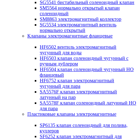
SG5541 бистабильный соленоидный клапан
SM5564 нормально открытый клапан
соленоидный
SM8863 электромагнитный коллектор
SG5534 электромагнитный вентиль
нормально открытый
Клапаны электромагнитные фланцевые
HF6502 вентиль электромагнитный
чугунный для воды
HF6503 клапан соленоидный чугунный с
ручным дублером
HF6504 клапан соленоидный чугунный НО
фланцевый
HF6752 клапан электромагнитный
чугунный для пара
SA5576F клапан электромагнитный
латунный на пар
SA5578F клапан соленоидный латунный НО
для пара
Пластиковые клапаны электромагнитные
SP6135 клапан соленоидный для полива,
куллеров
SF6252 клапан электромагнитный для