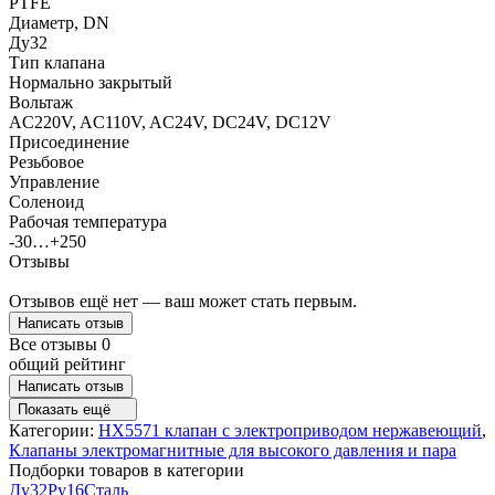
PTFE
Диаметр, DN
Ду32
Тип клапана
Нормально закрытый
Вольтаж
AC220V, AC110V, AC24V, DC24V, DC12V
Присоединение
Резьбовое
Управление
Соленоид
Рабочая температура
-30…+250
Отзывы
Отзывов ещё нет — ваш может стать первым.
Написать отзыв
Все отзывы
0
общий рейтинг
Написать отзыв
Показать ещё
Категории:
HX5571 клапан с электроприводом нержавеющий
,
Клапаны электромагнитные для высокого давления и пара
Подборки товаров в категории
Ду32
Ру16
Сталь