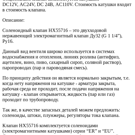
DC12V, AC24V, DC 24В, AC110V. Стоимость катушки входит
в стоимость клапана.
Описание:
Соленоидный клапан HX55716 – это двухходовой
нержавеющий электромагнитный клапан Ду32 (G 1 1/4”),
Ру16.
Данный вид вентиля широко используется в системах
водоснабжения и отопления, линиях розлива (антифриз,
ацетилен, вино, пиво, сахарный сироп, соляной раствор),
паропроводах (пар и пароводяная смесь).
По принципу действия он является нормально закрытым, т.е.
когда нету напряжения на катушке - арматура закрыта,
рабочая среда не проходит, после подачи напряжения на
катушку - клапан открывается, жидкость (пар или газ)
проходит по трубопроводу.
Так же, в качестве запасных деталей можем предложить:
соленоиды, штоки, плунжеры, регуляторы тока клапана.
Клапан HX55716 комплектуется соленоидами
(электромагнитными катушками) серии “ER” и “EU”.