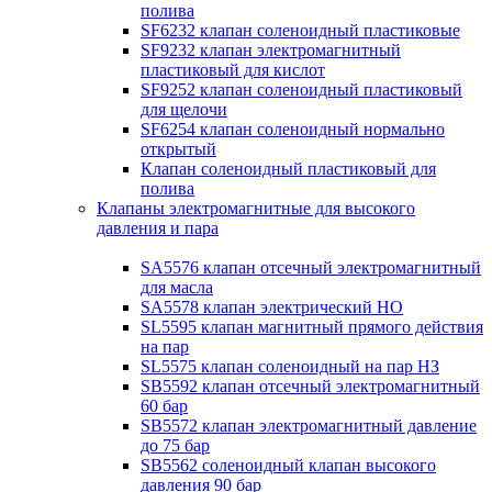
полива
SF6232 клапан соленоидный пластиковые
SF9232 клапан электромагнитный
пластиковый для кислот
SF9252 клапан соленоидный пластиковый
для щелочи
SF6254 клапан соленоидный нормально
открытый
Клапан соленоидный пластиковый для
полива
Клапаны электромагнитные для высокого
давления и пара
SA5576 клапан отсечный электромагнитный
для масла
SA5578 клапан электрический НО
SL5595 клапан магнитный прямого действия
на пар
SL5575 клапан соленоидный на пар НЗ
SB5592 клапан отсечный электромагнитный
60 бар
SB5572 клапан электромагнитный давление
до 75 бар
SB5562 соленоидный клапан высокого
давления 90 бар