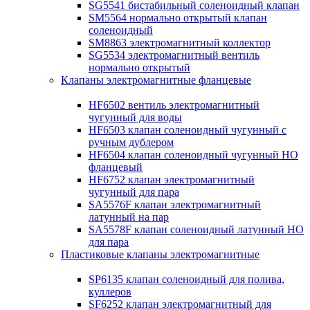
SG5541 бистабильный соленоидный клапан
SM5564 нормально открытый клапан
соленоидный
SM8863 электромагнитный коллектор
SG5534 электромагнитный вентиль
нормально открытый
Клапаны электромагнитные фланцевые
HF6502 вентиль электромагнитный
чугунный для воды
HF6503 клапан соленоидный чугунный с
ручным дублером
HF6504 клапан соленоидный чугунный НО
фланцевый
HF6752 клапан электромагнитный
чугунный для пара
SA5576F клапан электромагнитный
латунный на пар
SA5578F клапан соленоидный латунный НО
для пара
Пластиковые клапаны электромагнитные
SP6135 клапан соленоидный для полива,
куллеров
SF6252 клапан электромагнитный для