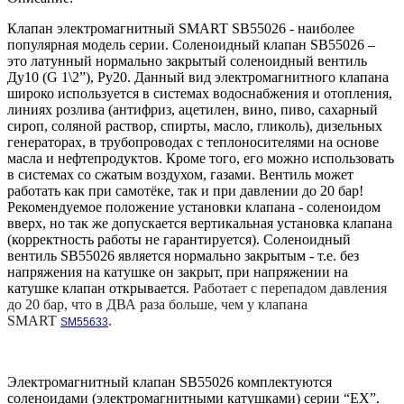
Клапан электромагнитный SMART SB55026 - наиболее
популярная модель серии. Соленоидный клапан SB55026 –
это латунный нормально закрытый соленоидный вентиль
Ду10 (G 1\2”), Ру20. Данный вид электромагнитного клапана
широко используется в системах водоснабжения и отопления,
линиях розлива (антифриз, ацетилен, вино, пиво, сахарный
сироп, соляной раствор, спирты, масло, гликоль), дизельных
генераторах, в трубопроводах с теплоносителями на основе
масла и нефтепродуктов. Кроме того, его можно использовать
в системах со сжатым воздухом, газами. Вентиль может
работать как при самотёке, так и при давлении до 20 бар!
Рекомендуемое положение установки клапана - соленоидом
вверх, но так же допускается вертикальная установка клапана
(корректность работы не гарантируется). Соленоидный
вентиль SB55026 является нормально закрытым - т.е. без
напряжения на катушке он закрыт, при напряжении на
катушке клапан открывается.
Работает с перепадом давления
до 20 бар, что в ДВА раза больше, чем у клапана
SMART
.
SM55633
Электромагнитный клапан SB55026 комплектуются
соленоидами (электромагнитными катушками) серии “EX”.