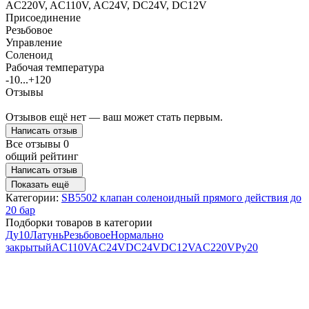
AC220V, AC110V, AC24V, DC24V, DC12V
Присоединение
Резьбовое
Управление
Соленоид
Рабочая температура
-10...+120
Отзывы
Отзывов ещё нет — ваш может стать первым.
Написать отзыв
Все отзывы
0
общий рейтинг
Написать отзыв
Показать ещё
Категории:
SB5502 клапан соленоидный прямого действия до
20 бар
Подборки товаров в категории
Ду10
Латунь
Резьбовое
Нормально
закрытый
AC110V
AC24V
DC24V
DC12V
AC220V
Ру20