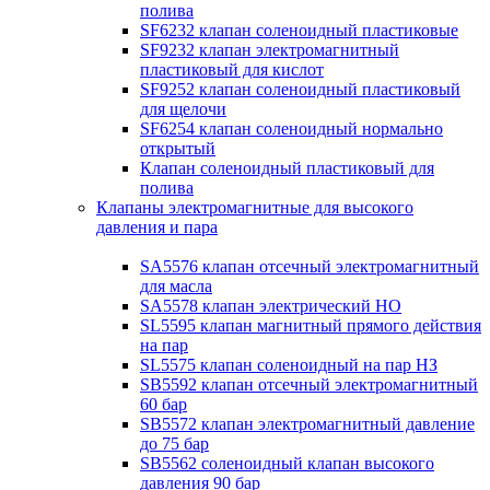
полива
SF6232 клапан соленоидный пластиковые
SF9232 клапан электромагнитный
пластиковый для кислот
SF9252 клапан соленоидный пластиковый
для щелочи
SF6254 клапан соленоидный нормально
открытый
Клапан соленоидный пластиковый для
полива
Клапаны электромагнитные для высокого
давления и пара
SA5576 клапан отсечный электромагнитный
для масла
SA5578 клапан электрический НО
SL5595 клапан магнитный прямого действия
на пар
SL5575 клапан соленоидный на пар НЗ
SB5592 клапан отсечный электромагнитный
60 бар
SB5572 клапан электромагнитный давление
до 75 бар
SB5562 соленоидный клапан высокого
давления 90 бар