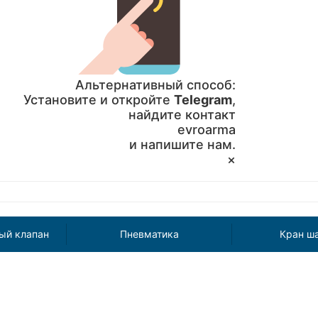
Альтернативный способ:
Установите и откройте
Telegram
,
найдите контакт
evroarma
и напишите нам.
×
ый клапан
Пневматика
Кран ш