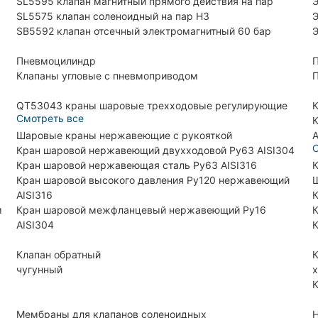
SL5595 клапан магнитный прямого действия на пар
Э
SL5575 клапан соленоидный на пар НЗ
Э
SB5592 клапан отсечный электромагнитный 60 бар
Э
Пневмоцилиндр
П
Клапаны угловые с пневмоприводом
П
QT53043 краны шаровые трехходовые регулирующие
К
Смотреть все
К
Шаровые краны нержавеющие с рукояткой
A
С
Кран шаровой нержавеющий двухходовой Ру63 AISI304
Кран шаровой нержавеющая сталь Ру63 AISI316
К
Кран шаровой высокого давления Ру120 нержавеющий
Ш
AISI316
К
м
Кран шаровой межфланцевый нержавеющий Ру16
К
AISI304
К
Клапан обратный
К
чугунный
х
К
Мембраны для клапанов соленоидных
H