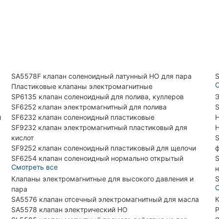
SA5578F клапан соленоидный латунный НО для пара
S
С
Пластиковые клапаны электромагнитные
SP6135 клапан соленоидный для полива, куллеров
Э
SF6252 клапан электромагнитный для полива
S
й
SF6232 клапан соленоидный пластиковые
H
SF9232 клапан электромагнитный пластиковый для
H
кислот
S
SF9252 клапан соленоидный пластиковый для щелочи
SF6254 клапан соленоидный нормально открытый
S
Смотреть все
н
Клапаны электромагнитные для высокого давления и
S
С
пара
SA5576 клапан отсечный электромагнитный для масла
К
SA5578 клапан электрический НО
Р