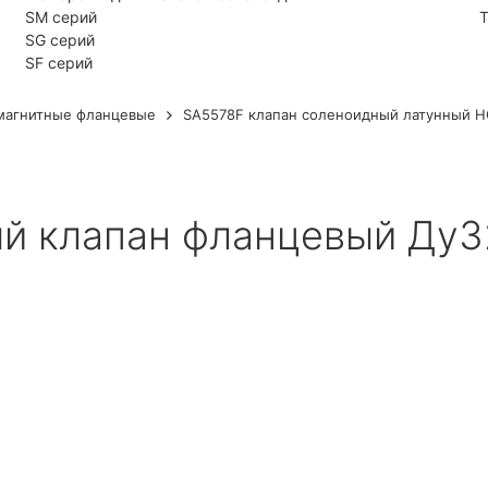
SM серий
Т
SG серий
SF серий
магнитные фланцевые
SA5578F клапан соленоидный латунный Н
й клапан фланцевый Ду3