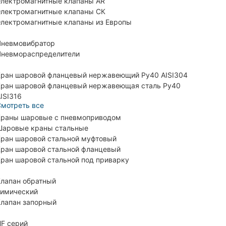
лектромагнитные клапаны AR
лектромагнитные клапаны СК
лектромагнитные клапаны из Европы
невмовибратор
невмораспределители
ран шаровой фланцевый нержавеющий Ру40 AISI304
ран шаровой фланцевый нержавеющая сталь Ру40
ISI316
мотреть все
раны шаровые с пневмоприводом
аровые краны стальные
ран шаровой стальной муфтовый
ран шаровой стальной фланцевый
ран шаровой стальной под приварку
лапан обратный
имический
лапан запорный
F серий