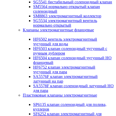
SG5541 бистабильный соленоидный клапан
SM5564 нормально открытый клапан
соленоидный
SM8863 электромагнитный коллектор
SG5534 электромагнитный вентиль
нормально открытый
Клапаны электромагнитные фланцевые
HF6502 вентиль электромагнитный
чугунный для воды
HF6503 клапан соленоидный чугунный с
ручным дублером
HF6504 клапан соленоидный чугунный НО
фланцевый
HF6752 клапан электромагнитный
чугунный для пара
SA5576F клапан электромагнитный
латунный на пар
SA5578F клапан соленоидный латунный НО
для пара
Пластиковые клапаны электромагнитные
SP6135 клапан соленоидный для полива,
куллеров
SF6252 клапан электромагнитный для