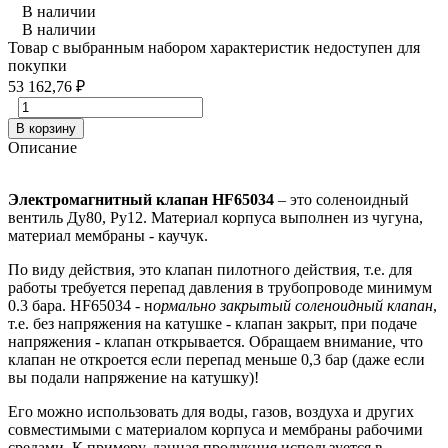
В наличии
В наличии
Товар с выбранным набором характеристик недоступен для
покупки
53 162,76
₽
В корзину
Описание
Электромагнитный клапан HF65034
– это соленоидный
вентиль Ду80, Ру12. Материал корпуса выполнен из чугуна,
материал мембраны - каучук.
По виду действия, это клапан пилотного действия, т.е. для
работы требуется перепад давления в трубопроводе минимум
0.3 бара. HF65034 - н
ормально закрытый соленоидный клапан
,
т.е. без напряжения на катушке - клапан закрыт, при подаче
напряжения - клапан открывается. Обращаем внимание, что
клапан не откроется если перепад меньше 0,3 бар (даже если
вы подали напряжение на катушку)!
Его можно использовать для воды, газов, воздуха и других
совместимыми с материалом корпуса и мембраны рабочими
средами. К примеру, данная продукция используется в