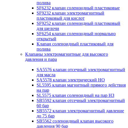
полива
SF6232 клапан соленоидный пластиковые
SF9232 клапан электромагнитный
пластиковый для кислот
SF9252 клапан соленоидный пластиковый
для щелочи
SF6254 клапан соленоидный нормально
открытый
Клапан соленоидный пластиковый для
полива
Клапаны электромагнитные для высокого
давления и пара
SA5576 клапан отсечный электромагнитный
для масла
SA5578 клапан электрический НО
SL5595 клапан магнитный прямого действия
на пар
SL5575 клапан соленоидный на пар НЗ
SB5592 клапан отсечный электромагнитный
60 бар
SB5572 клапан электромагнитный давление
до 75 бар
SB5562 соленоидный клапан высокого
давления 90 бар