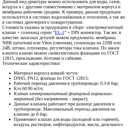
Данный вид арматуры можно использовать для воды, газов,
воздуха и с другими совместимыми с материалом корпуса и
мембраны рабочими средами. К примеру, данная продукция
используется в системах водоснабжения и отопления, а так же
в системах дренчерного пожаротушения.
Стоимость указана за продукцию в сборе: электромагнитный
клапан + соленоид серии “
EL-1
” + DIN коннектор. Так же, в
качестве запасных деталей можем предложить: мембраны
NBR (штатная) или Viton (сменная), соленоиды на 220В или
24В, штоки, плунжеры, регуляторы тока клапана. По заказу
клиента клапан можно скомплектовать фланцами по ГОСТ
12815, прокладками, болтами и гайками.
Технические характеристики:
Материал корпуса ковкий чугун;
DN65, PN12, фланцы по ГОСТ 12815;
Рабочий перепад давления в трубопроводе: 0.3-8 бар;
Kvs 60.90 м3/ч;
Клапан электромагнитный фланцевый нормально-
закрытый
(без напряжения – закрыт);
Данные клапаны работают при разнице давления в
трубопроводе. Максимальный перепад давления на
клапане до 8 бар;
Применяют клапан для воды (холодной или горячей),
воздуха, растворов, нефтепродуктов, масла, дизельного