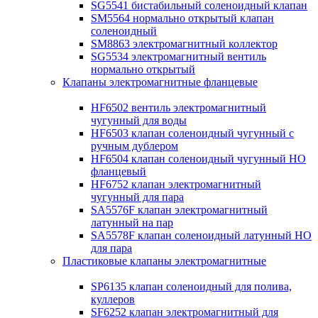
SG5541 бистабильный соленоидный клапан
SM5564 нормально открытый клапан
соленоидный
SM8863 электромагнитный коллектор
SG5534 электромагнитный вентиль
нормально открытый
Клапаны электромагнитные фланцевые
HF6502 вентиль электромагнитный
чугунный для воды
HF6503 клапан соленоидный чугунный с
ручным дублером
HF6504 клапан соленоидный чугунный НО
фланцевый
HF6752 клапан электромагнитный
чугунный для пара
SA5576F клапан электромагнитный
латунный на пар
SA5578F клапан соленоидный латунный НО
для пара
Пластиковые клапаны электромагнитные
SP6135 клапан соленоидный для полива,
куллеров
SF6252 клапан электромагнитный для