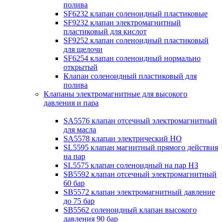
полива
SF6232 клапан соленоидный пластиковые
SF9232 клапан электромагнитный
пластиковый для кислот
SF9252 клапан соленоидный пластиковый
для щелочи
SF6254 клапан соленоидный нормально
открытый
Клапан соленоидный пластиковый для
полива
Клапаны электромагнитные для высокого
давления и пара
SA5576 клапан отсечный электромагнитный
для масла
SA5578 клапан электрический НО
SL5595 клапан магнитный прямого действия
на пар
SL5575 клапан соленоидный на пар НЗ
SB5592 клапан отсечный электромагнитный
60 бар
SB5572 клапан электромагнитный давление
до 75 бар
SB5562 соленоидный клапан высокого
давления 90 бар