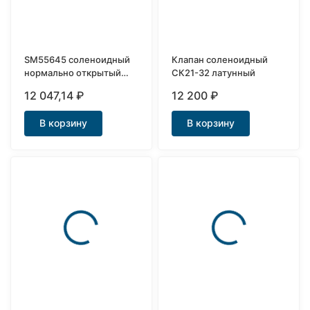
SM55645 соленоидный
Клапан соленоидный
нормально открытый
СК21-32 латунный
клапан Ду25
12 047,14
₽
12 200
₽
В корзину
В корзину