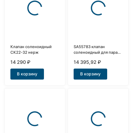
Клапан соленоидный
SA55783 клапан
СК22-32 нерж
соленоидный для пара
открытый Ду15
14 290
₽
14 395,92
₽
В корзину
В корзину