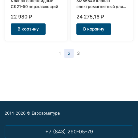
Клапан соленоидный
SM55646 клапан
СК21-50 нержавеющий
электромагнитный для
слива воды Ду32
22 980
₽
24 275,16
₽
В корзину
В корзину
1
2
3
2014-2026 © Евроарматура
+7 (843) 290-05-79