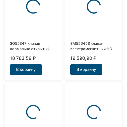
SG55347 клапан
SM55645S клапан
нормально открытый
электромагнитный НО
электромагнитный для
нержавеющий Ду25
18 783,59
₽
19 590,90
₽
воды Ду32
В корзину
В корзину