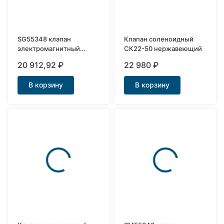
SG55348 клапан
Клапан соленоидный
электромагнитный
СК22-50 нержавеющий
нормально открытый
20 912,92
₽
22 980
₽
для воды Ду40
В корзину
В корзину