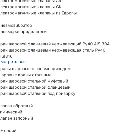
лектромагнитные клапаны AR
лектромагнитные клапаны СК
лектромагнитные клапаны из Европы
невмовибратор
невмораспределители
ран шаровой фланцевый нержавеющий Ру40 AISI304
ран шаровой фланцевый нержавеющая сталь Ру40
ISI316
мотреть все
раны шаровые с пневмоприводом
аровые краны стальные
ран шаровой стальной муфтовый
ран шаровой стальной фланцевый
ран шаровой стальной под приварку
лапан обратный
имический
лапан запорный
F серий