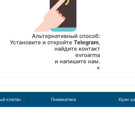
Альтернативный способ:
Установите и откройте
Telegram
,
найдите контакт
evroarma
и напишите нам.
×
ый клапан
Пневматика
Кран ш