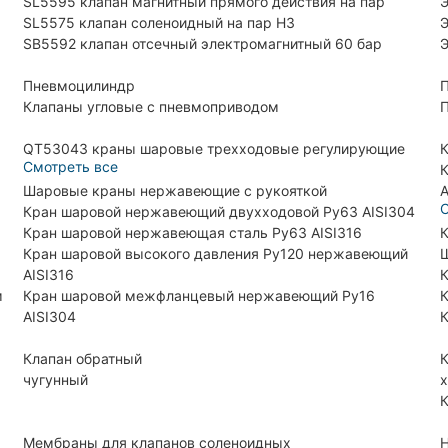
SL5595 клапан магнитный прямого действия на пар
Э
SL5575 клапан соленоидный на пар НЗ
Э
SB5592 клапан отсечный электромагнитный 60 бар
Э
Пневмоцилиндр
П
Клапаны угловые с пневмоприводом
П
QT53043 краны шаровые трехходовые регулирующие
К
Смотреть все
К
Шаровые краны нержавеющие с рукояткой
A
С
Кран шаровой нержавеющий двухходовой Ру63 AISI304
Кран шаровой нержавеющая сталь Ру63 AISI316
К
Кран шаровой высокого давления Ру120 нержавеющий
Ш
AISI316
К
м
Кран шаровой межфланцевый нержавеющий Ру16
К
AISI304
К
Клапан обратный
К
чугунный
х
К
Мембраны для клапанов соленоидных
H