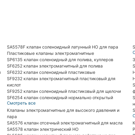
SA5578F клапан соленоидный латунный НО для пара
S
С
Пластиковые клапаны электромагнитные
SP6135 клапан соленоидный для полива, куллеров
Э
SF6252 клапан электромагнитный для полива
S
й
SF6232 клапан соленоидный пластиковые
H
SF9232 клапан электромагнитный пластиковый для
H
кислот
S
SF9252 клапан соленоидный пластиковый для щелочи
SF6254 клапан соленоидный нормально открытый
S
Смотреть все
н
Клапаны электромагнитные для высокого давления и
S
С
пара
SA5576 клапан отсечный электромагнитный для масла
К
SA5578 клапан электрический НО
Р