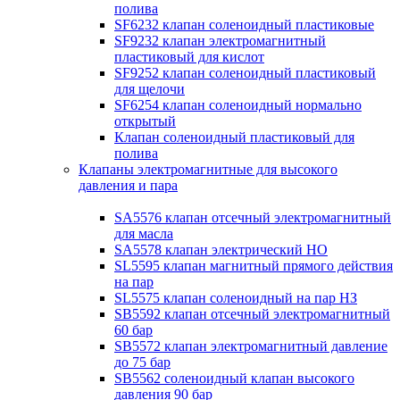
полива
SF6232 клапан соленоидный пластиковые
SF9232 клапан электромагнитный
пластиковый для кислот
SF9252 клапан соленоидный пластиковый
для щелочи
SF6254 клапан соленоидный нормально
открытый
Клапан соленоидный пластиковый для
полива
Клапаны электромагнитные для высокого
давления и пара
SA5576 клапан отсечный электромагнитный
для масла
SA5578 клапан электрический НО
SL5595 клапан магнитный прямого действия
на пар
SL5575 клапан соленоидный на пар НЗ
SB5592 клапан отсечный электромагнитный
60 бар
SB5572 клапан электромагнитный давление
до 75 бар
SB5562 соленоидный клапан высокого
давления 90 бар