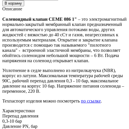
В корзину
Описание
Соленоидный клапан CEME 086 1"
– это электромагнитный
нормально-закрытый мембранный клапан предназначенный
для автоматического управления потоками воды, других
жидкостей с вязкостью до 40 сСт и газов, неагрессивных к
используемым материалам. Открытие и закрытие клапана
производится с помощью так называемого "пилотного
канала" - встроенной эластичной мембраны, что позволяет
обойтись соленоидом небольшой мощности – 6 Вт. Подача
напряжения на соленоид открывает клапан.
Уплотнение в седле выполнено из нитрилкаучука (NBR),
корпус из латуни. Максимальная температура рабочей среды
90С, рабочий перепад давления 0,3 - 10 бар, максимальное
давление на корпус 10 бар. Напряжение питания соленоида –
переменное, 220 В.
Техпаспорт изделия можно посмотреть
по ссылке
.
Характеристики
Перепад давления
0,3-10 бар
Давление PN, бар