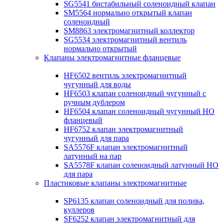
SG5541 бистабильный соленоидный клапан
SM5564 нормально открытый клапан
соленоидный
SM8863 электромагнитный коллектор
SG5534 электромагнитный вентиль
нормально открытый
Клапаны электромагнитные фланцевые
HF6502 вентиль электромагнитный
чугунный для воды
HF6503 клапан соленоидный чугунный с
ручным дублером
HF6504 клапан соленоидный чугунный НО
фланцевый
HF6752 клапан электромагнитный
чугунный для пара
SA5576F клапан электромагнитный
латунный на пар
SA5578F клапан соленоидный латунный НО
для пара
Пластиковые клапаны электромагнитные
SP6135 клапан соленоидный для полива,
куллеров
SF6252 клапан электромагнитный для