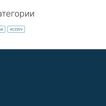
атегории
ый
AC220V