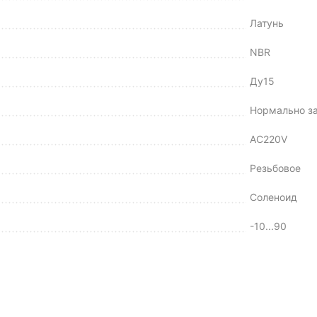
Латунь
NBR
Ду15
Нормально з
AC220V
Резьбовое
Соленоид
-10...90