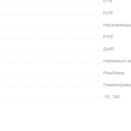
0-16
Ру16
Нержавеющая
PTFE
Ду40
Нормально з
Резьбовое
Пневмоприво
-10...180