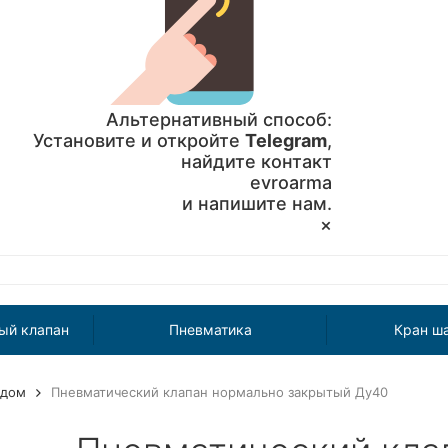
Альтернативный способ:
Установите и откройте
Telegram
,
найдите контакт
evroarma
и напишите нам.
×
ый клапан
Пневматика
Кран ш
одом
Пневматический клапан нормально закрытый Ду40